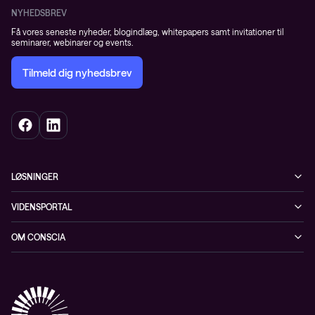
NYHEDSBREV
Få vores seneste nyheder, blogindlæg, whitepapers samt invitationer til
seminarer, webinarer og events.
Tilmeld dig nyhedsbrev
LØSNINGER
Cybersecurity
VIDENSPORTAL
Netværk
Blog
OM CONSCIA
Datacenter & Cloud
Events
ESG
Mobility
Kundecases
Karriere
Observability
Videoer
Partnere
Conscia Managed Services