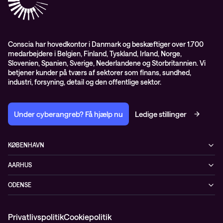
Whitepapers
Presserum
Conscia Services
GDPR – databehandleraftale
ISO certifikater
Conscia har hovedkontor i Danmark og beskæftiger over 1.700
medarbejdere i Belgien, Finland, Tyskland, Irland, Norge,
Proces for kundeklager
Slovenien, Spanien, Sverige, Nederlandene og Storbritannien. Vi
Salgs- og leveringsbetingelser
betjener kunder på tværs af sektorer som finans, sundhed,
industri, forsyning, detail og den offentlige sektor.
Selskabsoplysninger og SKI-rammeaftale
Under cyberangreb? Få hjælp nu
Ledige stillinger
KØBENHAVN
Østbanegade 135
AARHUS
2100 København Ø
Nannasvej 7
+45 70207780
ODENSE
8230 Åbyhøj
Kærvej 39
5220 Odense SØ
Privatlivspolitik
Cookiepolitik