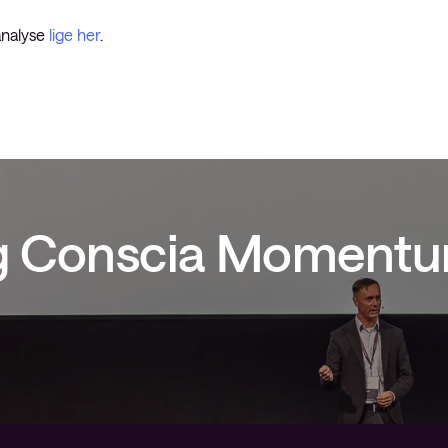
analyse
lige her
.
ig Conscia Moment