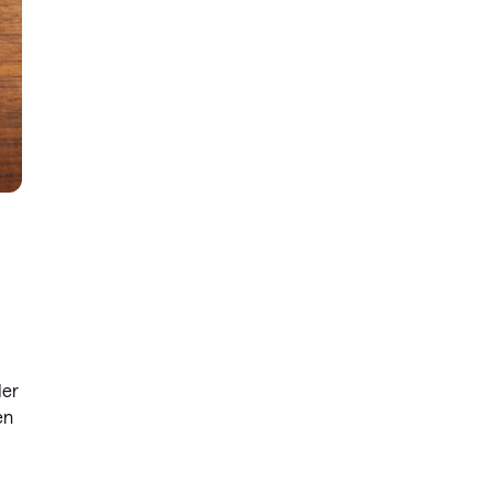
der
en