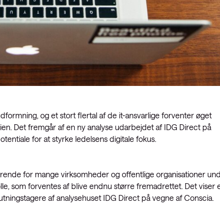
rmning, og et stort flertal af de it-ansvarlige forventer øget
n. Det fremgår af en ny analyse udarbejdet af IDG Direct på
ntiale for at styrke ledelsens digitale fokus.
rende for mange virksomheder og offentlige organisationer un
lle, som forventes af blive endnu større fremadrettet. Det viser 
slutningstagere af analysehuset IDG Direct på vegne af Conscia.