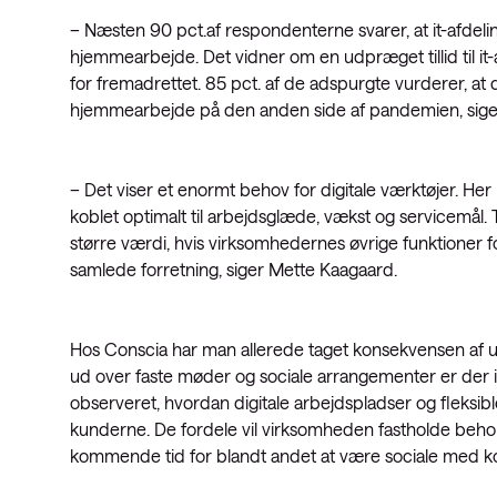
– Næsten 90 pct.af respondenterne svarer, at it-afdeli
hjemmearbejde. Det vidner om en udpræget tillid til i
for fremadrettet. 85 pct. af de adspurgte vurderer, at
hjemmearbejde på den anden side af pandemien, siger
– Det viser et enormt behov for digitale værktøjer. Her 
koblet optimalt til arbejdsglæde, vækst og servicemål. Ti
større værdi, hvis virksomhedernes øvrige funktioner fo
samlede forretning, siger Mette Kaagaard.
Hos Conscia har man allerede taget konsekvensen af ud
ud over faste møder og sociale arrangementer er der 
observeret, hvordan digitale arbejdspladser og fleks
kunderne. De fordele vil virksomheden fastholde behold
kommende tid for blandt andet at være sociale med ko