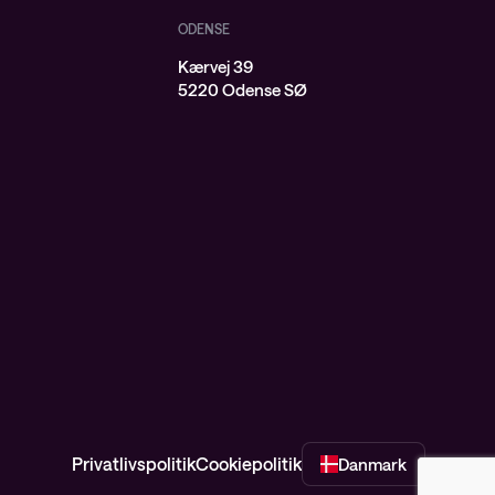
ODENSE
Kærvej 39
j
5220 Odense SØ
Privatlivspolitik
Cookiepolitik
Danmark