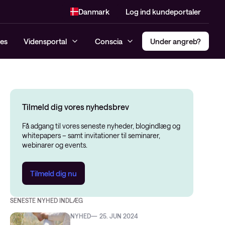
Danmark
Log ind kundeportaler
es
Vidensportal
Conscia
Under angreb?
Incident response Hotline
Compliance
Multi Factor Authentification
Tilmeld dig vores nyhedsbrev
Managed SIEM og MDR
Penetrationtest
(MFA)
Konsulenttjenester
Få adgang til vores seneste nyheder, blogindlæg og
Dark Web monitoring
Secure Access Service Edge –
whitepapers – samt invitationer til seminarer,
Cybersikkerhedsanalyse
SASE
webinarer og events.
Threat Alert
Risk Assessment
Privileged Access Management
Managed Detection and
(PAM)
Tilmeld dig nu
NIS2
Response (MDR)
Software-Defined Access (SDA)
Modenhedsanalyse
SENESTE NYHED INDLÆG
CIS-kontroller Assessment
NYHED
25. JUN 2024