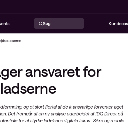
vents
Søg
Kundecas
bejdspladserne
urity Services
ing & Software
perCloud
ervability
viceportal (CNS)
er Defense –
Incident Response
Offensive Security Services
Multi-Domain Netværk
ager ansvaret for
ty-løsninger
fined Access (SDA)
ss Service Edge –
loyee Experience
fecycle Management
nitoring
Cyber Defense Center
Cyber Risk Advisory
gment Routing
ud Services
tection & Response
ladserne
Zero trust
isibility
ction Virtualization
a Service (NaaS)
Mikrosegmentering
rmning, og et stort flertal af de it-ansvarlige forventer øget
vices Orchestrator
n. Det fremgår af en ny analyse udarbejdet af IDG Direct på
erged
entiale for at styrke ledelsens digitale fokus. Sikre og mobile
værk
re