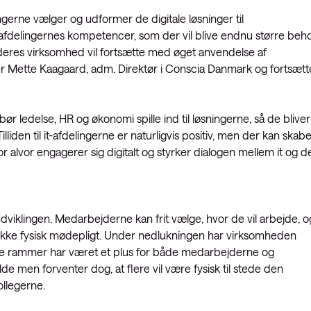
ngerne vælger og udformer de digitale løsninger til
t-afdelingernes kompetencer, som der vil blive endnu større beh
 deres virksomhed vil fortsætte med øget anvendelse af
 Mette Kaagaard, adm. Direktør i Conscia Danmark og fortsætte
bør ledelse, HR og økonomi spille ind til løsningerne, så de bliver
lliden til it-afdelingerne er naturligvis positiv, men der kan skab
r alvor engagerer sig digitalt og styrker dialogen mellem it og d
viklingen. Medarbejderne kan frit vælge, hvor de vil arbejde, o
ikke fysisk mødepligt. Under nedlukningen har virksomheden
ible rammer har været et plus for både medarbejderne og
e men forventer dog, at flere vil være fysisk til stede den
llegerne.