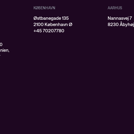
KØBENHAVN
AARHUS
Østbanegade 135
Nannasvej 7
2100 København Ø
8230 Åbyhø
+45 70207780
00
enien,
r