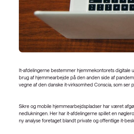
It-afdelingerne bestemmer hjemmekontorets digitale udfo
brug af hjemmearbejde på den anden side af pandemie
vegne af den danske it-virksomhed Conscia, som ser pote
Sikre og mobile hjemmearbejdspladser har været afgø
nedlukningen. Her har it-afdelingerne spillet en nøglero
ny analyse foretaget blandt private og offentlige it-be