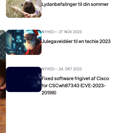
Lydanbefalinger til din sommer
NYHED
27. NOV 2023
Julegaveidéer til en techie 2023
NYHED
24. OKT 2023
Fixed software frigivet af Cisco
for CSCwh87343 (CVE-2023-
20198)