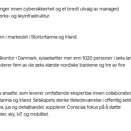
ninger innen cybersikkerhet og et bredt utvalg av managed
rks- og skyinfrastruktur.
 i markedet i Storbritannia og Irland.
kontor i Danmark, sysselsetter mer enn 1020 personer i seks la
erer fem av de seks største nordiske bankene og tre av fire
s ansatte, som leverer omfattende ekspertise innen collaboration
nnia og Irland. Selskapets sterke tilstedeværelse i offentlig sekt
 jus og detaljhandel, supplerer Conscias fokus på å støtte
, sky, IoT og mobilitet.