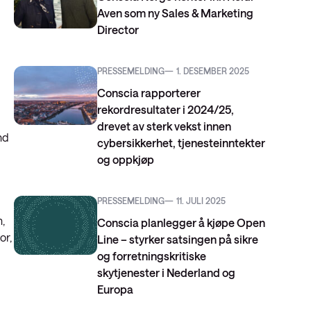
Aven som ny Sales & Marketing
Director
PRESSEMELDING
1. DESEMBER 2025
Conscia rapporterer
rekordresultater i 2024/25,
drevet av sterk vekst innen
nd
cybersikkerhet, tjenesteinntekter
og oppkjøp
PRESSEMELDING
11. JULI 2025
,
Conscia planlegger å kjøpe Open
or,
Line – styrker satsingen på sikre
og forretningskritiske
skytjenester i Nederland og
Europa