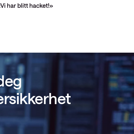
Vi har blitt hacket!»
 deg
ersikkerhet