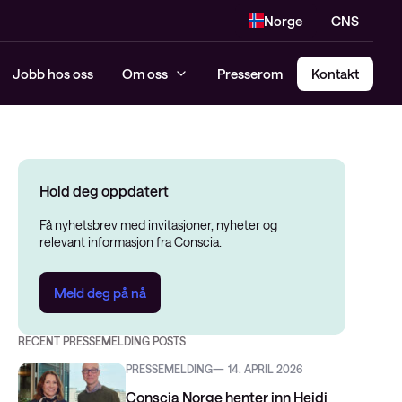
Norge
CNS
Jobb hos oss
Om oss
Presserom
Kontakt
Hold deg oppdatert
Få nyhetsbrev med invitasjoner, nyheter og
relevant informasjon fra Conscia.
Meld deg på nå
RECENT PRESSEMELDING POSTS
PRESSEMELDING
14. APRIL 2026
Conscia Norge henter inn Heidi