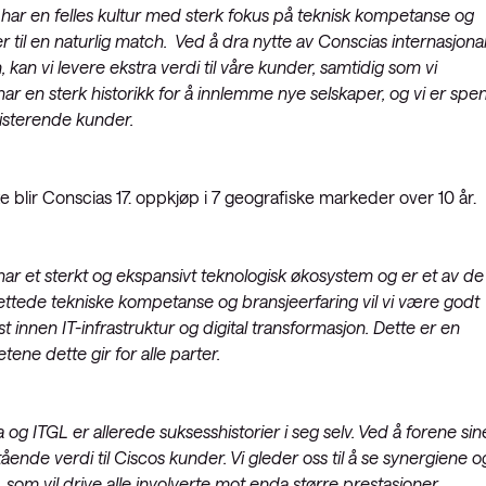
 har en felles kultur med sterk fokus på teknisk kompetanse og
 til en naturlig match. Ved å dra nytte av Conscias internasjona
kan vi levere ekstra verdi til våre kunder, samtidig som vi
har en sterk historikk for å innlemme nye selskaper, og vi er spe
sisterende kunder.
 blir Conscias 17. oppkjøp i 7 geografiske markeder over 10 år.
 har et sterkt og ekspansivt teknologisk økosystem og er et av de
ttede tekniske kompetanse og bransjeerfaring vil vi være godt
st innen IT-infrastruktur og digital transformasjon. Dette er en
tene dette gir for alle parter.
 og ITGL er allerede suksesshistorier i seg selv. Ved å forene sin
stående verdi til Ciscos kunder. Vi gleder oss til å se synergiene o
om vil drive alle involverte mot enda større prestasjoner.