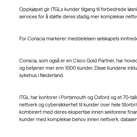
Oppkjøpet gir ITGLs kunder tilgang til forbedrede løs
services for å støtte deres stadig mer komplekse nettve
For Conscia markerer meddelelsen selskapets inntreden
Conscia, som også er en Cisco Gold Partner, har hoved
og betjener mer enn 1000 kunder. Disse kundene inklud
sykehus i Nederland.
ITGL har kontorer i Portsmouth og Oxford og et 70-tall
nettverk og cybersikkerhet til kunder over hele Storbrita
kombinert med deres ekspertise innen sektorene finans,
kunder med komplekse behov innen nettverk, datasenter