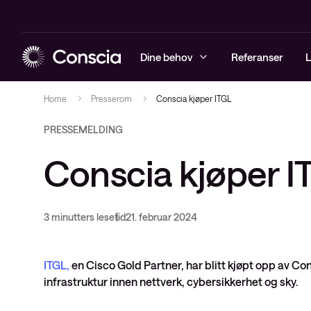
Dine behov
Referanser
L
Home
Presserom
Conscia kjøper ITGL
PRESSEMELDING
Sikkerhet
Arrangementer
Sikkerhetst
Driftstjenes
Managed Obs
Conscia Net
Conscia kjøper I
Infrastruktur
Blogg
Sikkerhetsl
Løsninger
Digital Emp
Conscia Sof
Observability
Whitepapers
Rådgivning
(CSA)
3 minutters lesetid
21. februar 2024
Conscia service & support
Videoer
Conscia Ca
Conscias e-postkurs
Conscia Edu
ITGL,
en Cisco Gold Partner, har blitt kjøpt opp av Con
Nyheter
Cisco Enter
infrastruktur innen nettverk, cybersikkerhet og sky.
Software Li