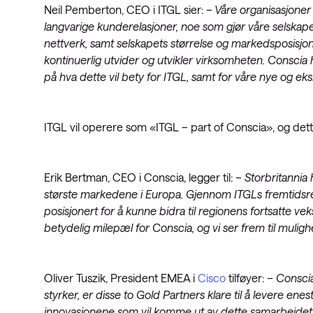
Neil Pemberton, CEO i ITGL sier:
– Våre organisasjoner
langvarige kunderelasjoner, noe som gjør våre selskaper
nettverk, samt selskapets størrelse og markedsposisjon, 
kontinuerlig utvider og utvikler virksomheten. Conscia 
på hva dette vil bety for ITGL, samt for våre nye og ek
ITGL vil operere som «ITGL – part of Conscia», og dette
Erik Bertman, CEO i Conscia, legger til:
– Storbritannia
største markedene i Europa. Gjennom ITGLs fremtidsre
posisjonert for å kunne bidra til regionens fortsatte vek
betydelig milepæl for Conscia, og vi ser frem til mulighe
Oliver Tuszik, President EMEA i
Cisco
tilføyer:
– Conscia
styrker, er disse to Gold Partners klare til å levere ene
innovasjonene som vil komme ut av dette samarbeidet, s