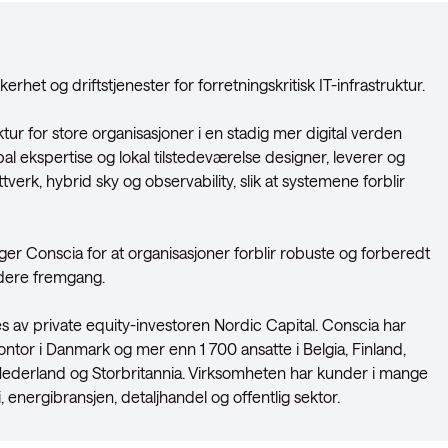
het og driftstjenester for forretningskritisk IT-infrastruktur.
ktur for store organisasjoner i en stadig mer digital verden
l ekspertise og lokal tilstedeværelse designer, leverer og
verk, hybrid sky og observability, slik at systemene forblir
rger Conscia for at organisasjoner forblir robuste og forberedt
idere fremgang.
s av private equity-investoren Nordic Capital. Conscia har
ontor i Danmark og mer enn 1 700 ansatte i Belgia, Finland,
, Nederland og Storbritannia. Virksomheten har kunder i mange
i, energibransjen, detaljhandel og offentlig sektor.