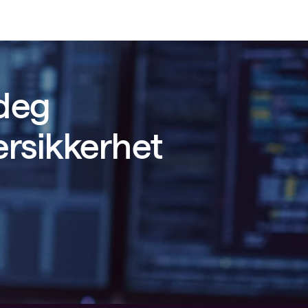
 deg
ersikkerhet