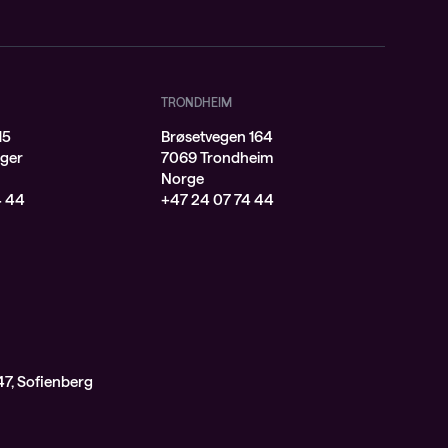
TRONDHEIM
15
Brøsetvegen 164
ger
7069 Trondheim
Norge
4 44
+47 24 07 74 44
7, Sofienberg