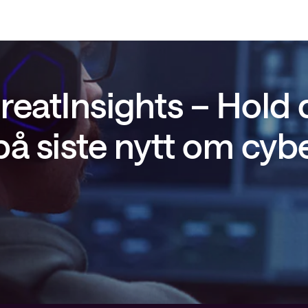
reatInsights – Hold
å siste nytt om cyb