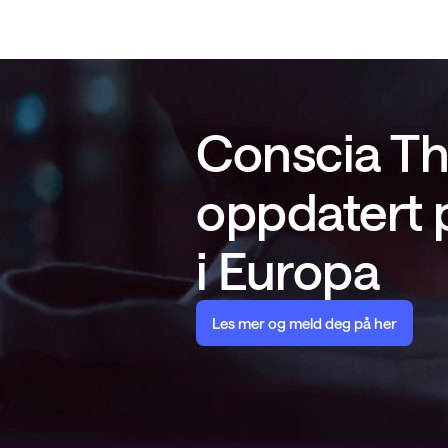
Conscia Th
oppdatert p
i Europa
Les mer og meld deg på her