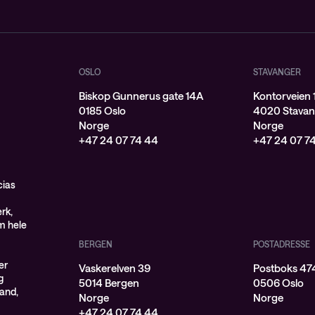
OSLO
STAVANGER
Biskop Gunnerus gate 14A
Kontorveien 
0185 Oslo
4020 Stavan
Norge
Norge
+47 24 07 74 44
+47 24 07 7
cias
rk,
om hele
BERGEN
POSTADRESSE
er
Vaskerelven 39
Postboks 474
g
5014 Bergen
0506 Oslo
land,
Norge
Norge
+47 24 07 74 44