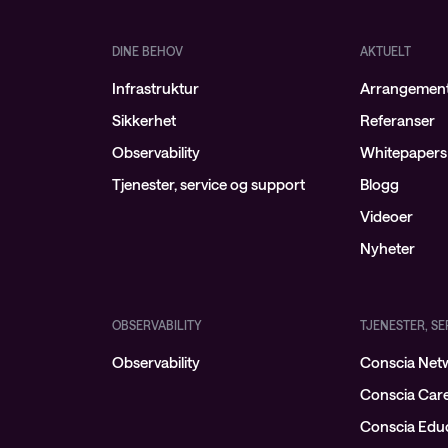
DINE BEHOV
AKTUELT
Infrastruktur
Arrangemen
Sikkerhet
Referanser
Observability
Whitepapers
Tjenester, service og support
Blogg
Videoer
Nyheter
OBSERVABILITY
TJENESTER, S
Observability
Conscia Netw
Conscia Car
Conscia Educ