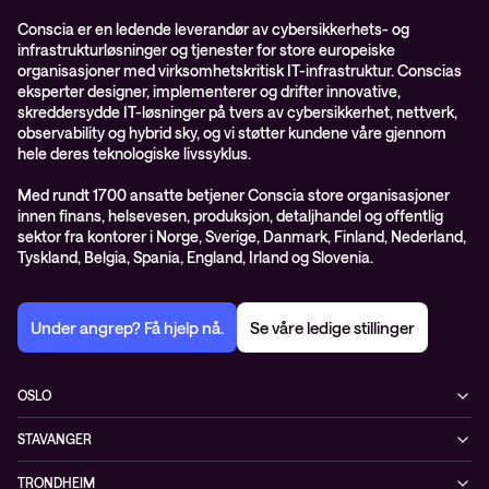
Conscia er en ledende leverandør av cybersikkerhets- og
infrastrukturløsninger og tjenester for store europeiske
organisasjoner med virksomhetskritisk IT-infrastruktur. Conscias
eksperter designer, implementerer og drifter innovative,
skreddersydde IT-løsninger på tvers av cybersikkerhet, nettverk,
observability og hybrid sky, og vi støtter kundene våre gjennom
hele deres teknologiske livssyklus.
Med rundt 1700 ansatte betjener Conscia store organisasjoner
innen finans, helsevesen, produksjon, detaljhandel og offentlig
sektor fra kontorer i Norge, Sverige, Danmark, Finland, Nederland,
Tyskland, Belgia, Spania, England, Irland og Slovenia.
Under angrep? Få hjelp nå.
Se våre ledige stillinger
OSLO
Biskop Gunnerus gate 14A
STAVANGER
0185 Oslo
Kontorveien 15
Norge
TRONDHEIM