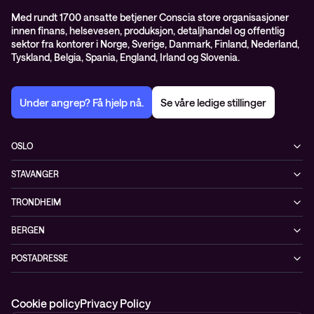
Med rundt 1700 ansatte betjener Conscia store organisasjoner
innen finans, helsevesen, produksjon, detaljhandel og offentlig
sektor fra kontorer i Norge, Sverige, Danmark, Finland, Nederland,
Tyskland, Belgia, Spania, England, Irland og Slovenia.
Under angrep? Få hjelp nå.
Se våre ledige stillinger
OSLO
Biskop Gunnerus gate 14A
STAVANGER
0185 Oslo
Kontorveien 15
Norge
TRONDHEIM
4020 Stavanger
+47 24 07 74 44
Brøsetvegen 164
Norge
BERGEN
7069 Trondheim
+47 24 07 74 44
Vaskerelven 39
Norge
POSTADRESSE
5014 Bergen
+47 24 07 74 44
Postboks 4747, Sofienberg
Norge
0506 Oslo
+47 24 07 74 44
Cookie policy
Privacy Policy
Norge