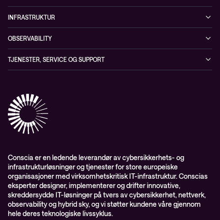
Whitepapers
Ansatte
Sikkerhetstjenester
Blogg
INFRASTRUKTUR
Partnere
Sikkerhetsløsninger
Videoer
Driftstjenester
Presserom
OBSERVABILITY
Conscia ThreatInsights
Nyheter
Løsninger
ESG-rapport 2024
Observability
TJENESTER, SERVICE OG SUPPORT
Aktsomhetsvurdering
Conscia Network Services (CNS)
Conscia Care
Conscia Education Services
Conscia er en ledende leverandør av cybersikkerhets- og
infrastrukturløsninger og tjenester for store europeiske
organisasjoner med virksomhetskritisk IT-infrastruktur. Conscias
eksperter designer, implementerer og drifter innovative,
skreddersydde IT-løsninger på tvers av cybersikkerhet, nettverk,
observability og hybrid sky, og vi støtter kundene våre gjennom
hele deres teknologiske livssyklus.