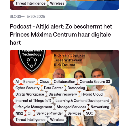
Threat Intelligence
Wireless
BLOGS
5/30/2025
Podcast - Altijd alert: Zo beschermt het
Princes Máxima Centrum haar digitale
hart
AI
Beheer
Cloud
Collaboration
Conscia Secure S3
Cyber Security
Data Center
Dataopslag
Digital Workspace
Disaster recovery
Hybrid Cloud
Internet of Things (IoT)
Learning & Content Development
Lifecycle Management
Managed Services
Networking
NIS2
OT
Service Provider
Services
SOC
Threat Intelligence
Wireless