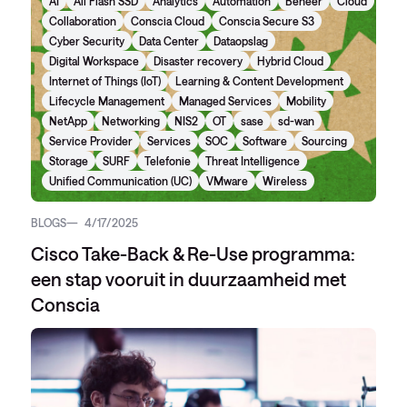
AI
All Flash SSD
Analytics
Automation
Beheer
Cloud
Collaboration
Conscia Cloud
Conscia Secure S3
Cyber Security
Data Center
Dataopslag
Digital Workspace
Disaster recovery
Hybrid Cloud
Internet of Things (IoT)
Learning & Content Development
Lifecycle Management
Managed Services
Mobility
NetApp
Networking
NIS2
OT
sase
sd-wan
Service Provider
Services
SOC
Software
Sourcing
Storage
SURF
Telefonie
Threat Intelligence
Unified Communication (UC)
VMware
Wireless
BLOGS
4/17/2025
Cisco Take-Back & Re-Use programma:
een stap vooruit in duurzaamheid met
Conscia