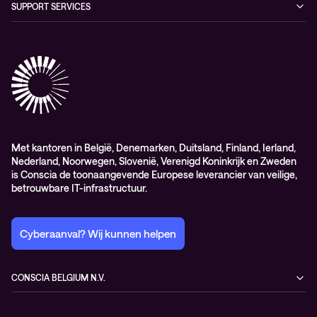
SUPPORT SERVICES
Elite
Professional services
Met kantoren in België, Denemarken, Duitsland, Finland, Ierland,
Nederland, Noorwegen, Slovenië, Verenigd Koninkrijk en Zweden
is Conscia de toonaangevende Europese leverancier van veilige,
betrouwbare IT-infrastructuur.
Cyberaanval? Wij kunnen helpen
CONSCIA BELGIUM N.V.
Romeynsweel 7
2030 Antwerp