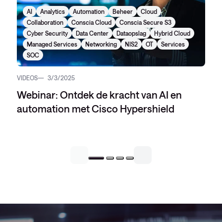
AI
Analytics
Automation
Beheer
Cloud
Collaboration
Conscia Cloud
Conscia Secure S3
Cyber Security
Data Center
Dataopslag
Hybrid Cloud
Managed Services
Networking
NIS2
OT
Services
SOC
VIDEOS
3/3/2025
Webinar: Ontdek de kracht van AI en
automation met Cisco Hypershield