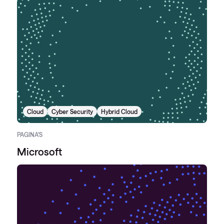
Cloud
Cyber Security
Hybrid Cloud
PAGINA'S
Microsoft