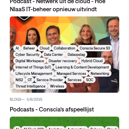
Podcast - Netwerk uit de cloud - Hoe
NIaaS IT-beheer opnieuw uitvindt
AI
Beheer
Cloud
Collaboration
Conscia Secure S3
Cyber Security
Data Center
Dataopslag
Digital Workspace
Disaster recovery
Hybrid Cloud
Internet of Things (IoT)
Learning & Content Development
Lifecycle Management
Managed Services
Networking
NIS2
OT
Service Provider
Services
SOC
Threat Intelligence
Wireless
BLOGS
5/6/2025
Podcasts - Conscia's afspeellijst