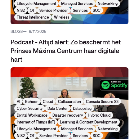
Lifecycle Management
Managed Services
Networking
NIS2
OT
Service Provider
Services
SOC
Threat Intelligence
Wireless
BLOGS
6/11/2025
Podcast - Altijd alert: Zo beschermt het
Prinses Máxima Centrum haar digitale
hart
AI
Beheer
Cloud
Collaboration
Conscia Secure S3
Cyber Security
Data Center
Dataopslag
Digital Workspace
Disaster recovery
Hybrid Cloud
Internet of Things (IoT)
Learning & Content Development
Lifecycle Management
Managed Services
Networking
NIS2
OT
Service Provider
Services
SOC