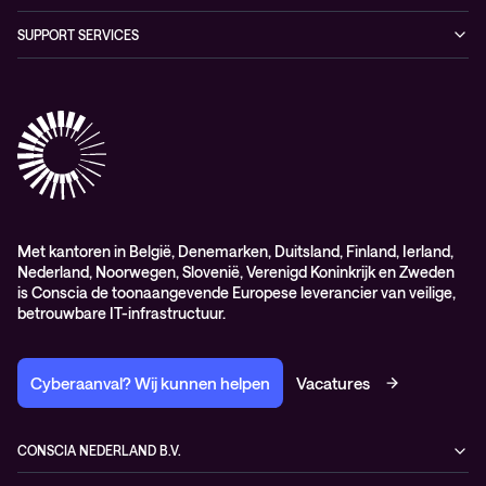
Digital Employee Experience
Algemene verkoop – en leverings-voorwaarden
SUPPORT SERVICES
AdviesObservability: Consultancy
General Sales and Delivery Conditions (EN)
Conscia Customer Excellence
Algemene inkoopvoorwaarden
Elite
General Purchasing Conditions (EN)
Healthcare Services
Lifecycle
Professional services
Service delivery platform (CNS)
Met kantoren in België, Denemarken, Duitsland, Finland, Ierland,
Nederland, Noorwegen, Slovenië, Verenigd Koninkrijk en Zweden
is Conscia de toonaangevende Europese leverancier van veilige,
betrouwbare IT-infrastructuur.
Cyberaanval? Wij kunnen helpen
Vacatures
CONSCIA NEDERLAND B.V.
Kampenringweg 47