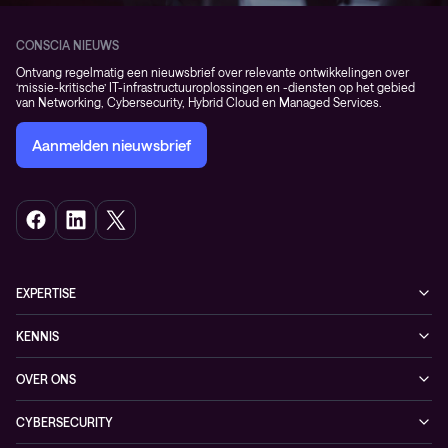
CONSCIA NIEUWS
Ontvang regelmatig een nieuwsbrief over relevante ontwikkelingen over
‘missie-kritische’ IT-infrastructuuroplossingen en -diensten op het gebied
van Networking, Cybersecurity, Hybrid Cloud en Managed Services.
Aanmelden nieuwsbrief
EXPERTISE
Cybersecurity
KENNIS
Networking
Blogs
OVER ONS
Observability
Events
Onze klanten
Hybrid Cloud
CYBERSECURITY
Nieuws
Partners