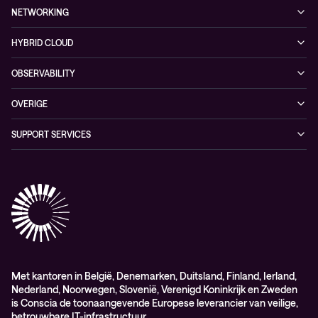
Managed security services
Referenties
NETWORKING
Duurzaamheid
Cybersecurity solutions
Videos
Managed networking services
Persruimte
HYBRID CLOUD
Conscia ThreatInsights
Whitepaper
Networking solutions
Conscia Hybrid Cloud
OBSERVABILITY
Consultancy
Managed Observability
OVERIGE
Digital Employee Experience
Algemene verkoop – en leverings-voorwaarden
SUPPORT SERVICES
AdviesObservability: Consultancy
General Sales and Delivery Conditions (EN)
Conscia Customer Excellence
Algemene inkoopvoorwaarden
Elite
General Purchasing Conditions (EN)
Healthcare Services
Lifecycle
Professional services
Service delivery platform (CNS)
Met kantoren in België, Denemarken, Duitsland, Finland, Ierland,
Nederland, Noorwegen, Slovenië, Verenigd Koninkrijk en Zweden
is Conscia de toonaangevende Europese leverancier van veilige,
betrouwbare IT-infrastructuur.