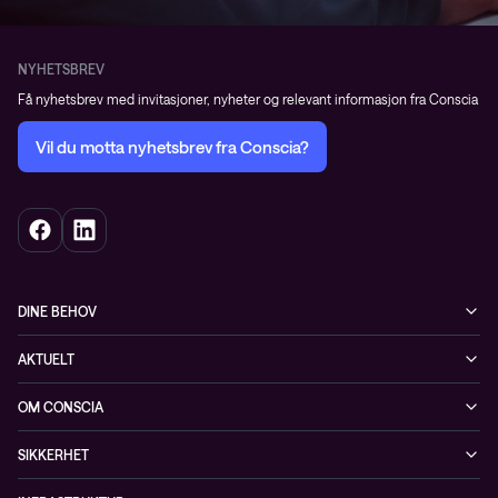
NYHETSBREV
Få nyhetsbrev med invitasjoner, nyheter og relevant informasjon fra Conscia
Vil du motta nyhetsbrev fra Conscia?
DINE BEHOV
Infrastruktur
AKTUELT
Sikkerhet
Arrangementer
OM CONSCIA
Observability
Referanser
The Conscia Experience
Tjenester, service og support
SIKKERHET
Whitepapers
Ansatte
Sikkerhetstjenester