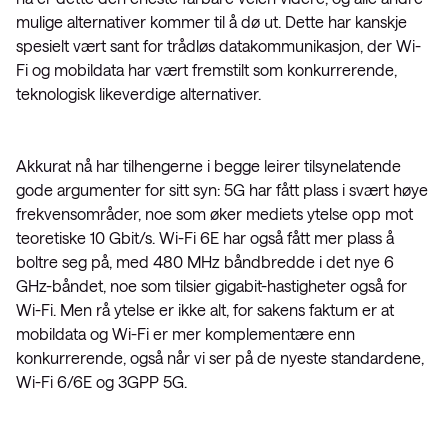
mulige alternativer kommer til å dø ut. Dette har kanskje
spesielt vært sant for trådløs datakommunikasjon, der Wi-
Fi og mobildata har vært fremstilt som konkurrerende,
teknologisk likeverdige alternativer.
Akkurat nå har tilhengerne i begge leirer tilsynelatende
gode argumenter for sitt syn: 5G har fått plass i svært høye
frekvensområder, noe som øker mediets ytelse opp mot
teoretiske 10 Gbit/s. Wi-Fi 6E har også fått mer plass å
boltre seg på, med 480 MHz båndbredde i det nye 6
GHz-båndet, noe som tilsier gigabit-hastigheter også for
Wi-Fi. Men rå ytelse er ikke alt, for sakens faktum er at
mobildata og Wi-Fi er mer komplementære enn
konkurrerende, også når vi ser på de nyeste standardene,
Wi-Fi 6/6E og 3GPP 5G.