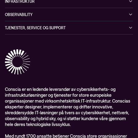
Blogg
INFRASTRUKTUR
Partnere
Sikkerhetsløsninger
Videoer
Driftstjenester
Presserom
OBSERVABILITY
Conscia ThreatInsights
Nyheter
Løsninger
ESG-rapport 2024
Observability
TJENESTER, SERVICE OG SUPPORT
Aktsomhetsvurdering
Conscia Network Services (CNS)
Conscia Care
Conscia Education Services
Conscia er en ledende leverandør av cybersikkerhets- og
infrastrukturløsninger og tjenester for store europeiske
organisasjoner med virksomhetskritisk IT-infrastruktur. Conscias
eksperter designer, implementerer og drifter innovative,
skreddersydde IT-løsninger på tvers av cybersikkerhet, nettverk,
observability og hybrid sky, og vi støtter kundene våre gjennom
hele deres teknologiske livssyklus.
Med rundt 1700 ansatte betjener Conscia store organisasjoner