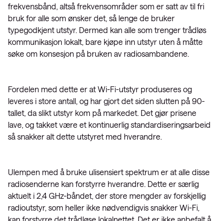
frekvensbånd, altså frekvensområder som er satt av til fri
bruk for alle som ønsker det, så lenge de bruker
typegodkjent utstyr. Dermed kan alle som trenger trådløs
kommunikasjon lokalt, bare kjøpe inn utstyr uten å måtte
søke om konsesjon på bruken av radiosambandene.
Fordelen med dette er at Wi-Fi-utstyr produseres og
leveres i store antall, og har gjort det siden slutten på 90-
tallet, da slikt utstyr kom på markedet. Det gjør prisene
lave, og takket være et kontinuerlig standardiseringsarbeid
så snakker alt dette utstyret med hverandre.
Ulempen med å bruke ulisensiert spektrum er at alle disse
radiosenderne kan forstyrre hverandre. Dette er særlig
aktuelt i 2,4 GHz-båndet, der store mengder av forskjellig
radioutstyr, som heller ikke nødvendigvis snakker Wi-Fi,
kan forstyrre det trådløse lokalnettet. Det er ikke anbefalt å