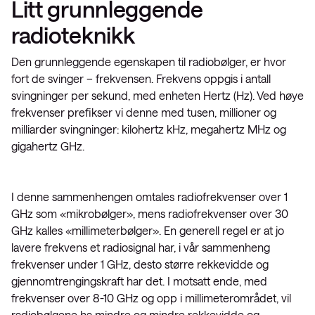
Litt grunnleggende
radioteknikk
Den grunnleggende egenskapen til radiobølger, er hvor
fort de svinger – frekvensen. Frekvens oppgis i antall
svingninger per sekund, med enheten Hertz (Hz). Ved høye
frekvenser prefikser vi denne med tusen, millioner og
milliarder svingninger: kilohertz kHz, megahertz MHz og
gigahertz GHz.
I denne sammenhengen omtales radiofrekvenser over 1
GHz som «mikrobølger», mens radiofrekvenser over 30
GHz kalles «millimeterbølger». En generell regel er at jo
lavere frekvens et radiosignal har, i vår sammenheng
frekvenser under 1 GHz, desto større rekkevidde og
gjennomtrengingskraft har det. I motsatt ende, med
frekvenser over 8-10 GHz og opp i millimeterområdet, vil
radiobølgene ha mindre og mindre rekkevidde og