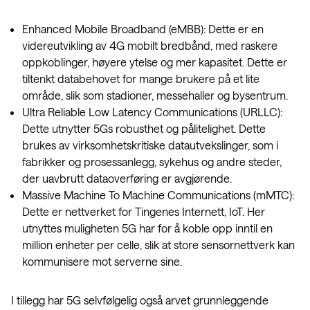
Enhanced Mobile Broadband (eMBB): Dette er en
videreutvikling av 4G mobilt bredbånd, med raskere
oppkoblinger, høyere ytelse og mer kapasitet. Dette er
tiltenkt databehovet for mange brukere på et lite
område, slik som stadioner, messehaller og bysentrum.
Ultra Reliable Low Latency Communications (URLLC):
Dette utnytter 5Gs robusthet og pålitelighet. Dette
brukes av virksomhetskritiske datautvekslinger, som i
fabrikker og prosessanlegg, sykehus og andre steder,
der uavbrutt dataoverføring er avgjørende.
Massive Machine To Machine Communications (mMTC):
Dette er nettverket for Tingenes Internett, IoT. Her
utnyttes muligheten 5G har for å koble opp inntil en
million enheter per celle, slik at store sensornettverk kan
kommunisere mot serverne sine.
I tillegg har 5G selvfølgelig også arvet grunnleggende