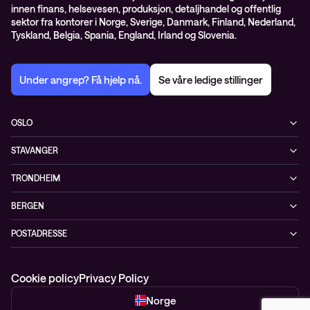
innen finans, helsevesen, produksjon, detaljhandel og offentlig
sektor fra kontorer i Norge, Sverige, Danmark, Finland, Nederland,
Tyskland, Belgia, Spania, England, Irland og Slovenia.
Under angrep? Få hjelp nå.
Se våre ledige stillinger
OSLO
Biskop Gunnerus gate 14A
STAVANGER
0185 Oslo
Kontorveien 15
Norge
TRONDHEIM
4020 Stavanger
+47 24 07 74 44
Brøsetvegen 164
Norge
BERGEN
7069 Trondheim
+47 24 07 74 44
Vaskerelven 39
Norge
POSTADRESSE
5014 Bergen
+47 24 07 74 44
Postboks 4747, Sofienberg
Norge
0506 Oslo
+47 24 07 74 44
Cookie policy
Privacy Policy
Norge
Norge