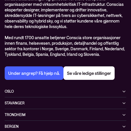
organisasjoner med virksomhetskritisk IT-infrastruktur. Conscias
eksperter designer, implementerer og drifter innovative,
skreddersydde IT-løsninger på tvers av cybersikkerhet, nettverk,
observability og hybrid sky, og vi støtter kundene våre gjennom
hele deres teknologiske livssyklus.
Med rundt 1700 ansatte betjener Conscia store organisasjoner
innen finans, helsevesen, produksjon, detaljhandel og offentlig
sektor fra kontorer i Norge, Sverige, Danmark, Finland, Nederland,
Tyskland, Belgia, Spania, England, Irland og Slovenia.
Under angrep? Få hjelp nå.
Se våre ledige stillinger
OSLO
Biskop Gunnerus gate 14A
STAVANGER
0185 Oslo
Kontorveien 15
Norge
TRONDHEIM
4020 Stavanger
+47 24 07 74 44
Brøsetvegen 164
Norge
BERGEN
7069 Trondheim
+47 24 07 74 44