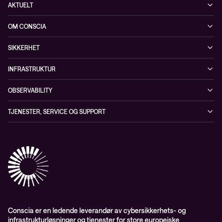
Infrastruktur
AKTUELT
Sikkerhet
Arrangementer
OM CONSCIA
Observability
Referanser
The Conscia Experience
Tjenester, service og support
SIKKERHET
Whitepapers
Ansatte
Sikkerhetstjenester
Blogg
INFRASTRUKTUR
Partnere
Sikkerhetsløsninger
Videoer
Driftstjenester
Presserom
OBSERVABILITY
Conscia ThreatInsights
Nyheter
Løsninger
ESG-rapport 2024
Observability
TJENESTER, SERVICE OG SUPPORT
Aktsomhetsvurdering
Conscia Network Services (CNS)
Conscia Care
Conscia Education Services
Conscia er en ledende leverandør av cybersikkerhets- og
infrastrukturløsninger og tjenester for store europeiske