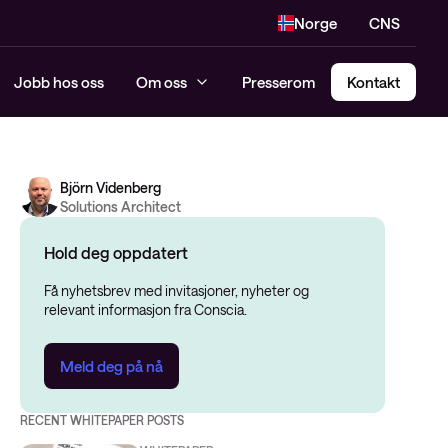
Norge
CNS
Jobb hos oss
Om oss
Presserom
Kontakt
Björn Videnberg
Solutions Architect
Hold deg oppdatert
Få nyhetsbrev med invitasjoner, nyheter og
relevant informasjon fra Conscia.
Meld deg på nå
RECENT WHITEPAPER POSTS