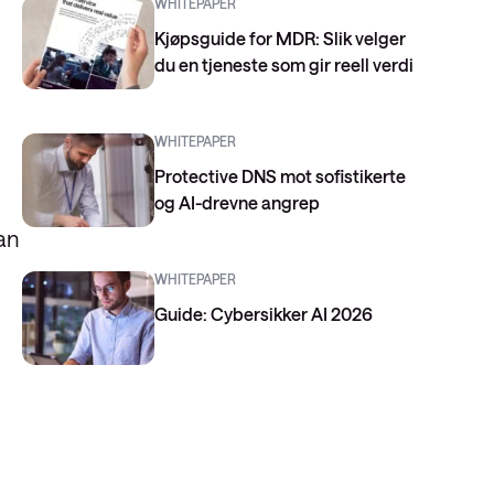
WHITEPAPER
Kjøpsguide for MDR: Slik velger
du en tjeneste som gir reell verdi
WHITEPAPER
Protective DNS mot sofistikerte
og AI-drevne angrep
an
WHITEPAPER
Guide: Cybersikker AI 2026