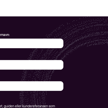
ernavn:
ret, guiden eller kundereferansen som