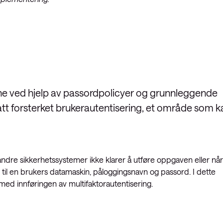
erne ved hjelp av passordpolicyer og grunnleggende
satt forsterket brukerautentisering, et område som k
 andre sikkerhetssystemer ikke klarer å utføre oppgaven eller når
 til en brukers datamaskin, påloggingsnavn og passord. I dette
med innføringen av multifaktorautentisering.