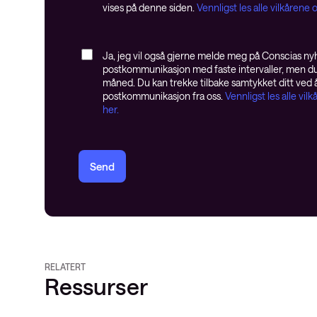
vises på denne siden.
Vennligst les alle vilkåren
Ja, jeg vil også gjerne melde meg på Conscias nyh
postkommunikasjon med faste intervaller, men du 
måned. Du kan trekke tilbake samtykket ditt ved 
postkommunikasjon fra oss.
Vennligst les alle vi
her.
Send
RELATERT
Ressurser