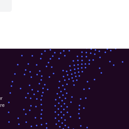
ær
kre