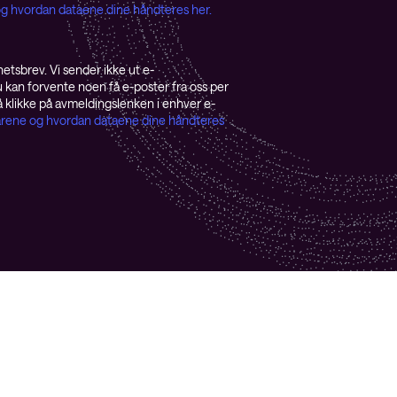
e og hvordan dataene dine håndteres her.
etsbrev. Vi sender ikke ut e-
kan forvente noen få e-poster fra oss per
å klikke på avmeldingslenken i enhver e-
lkårene og hvordan dataene dine håndteres