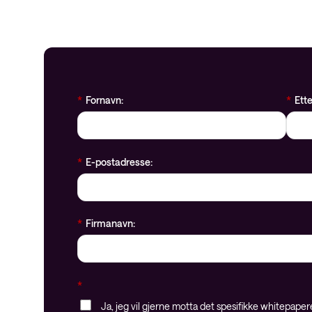
*
Fornavn:
*
Ett
*
E-postadresse:
*
Firmanavn:
*
Ja, jeg vil gjerne motta det spesifikke whitepape