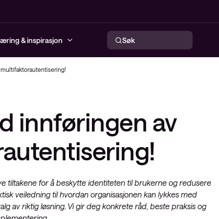
æring & inspirasjon
Søk
multifaktorautentisering!
jenester
ter infrastruktur
ervability
Cybersecurity Incident
Local Area Network – LAN
work Services (CNS)
Infrastructure as a Service –
Response
d innføringen av
øsninger
loyee Experience
Trådløse nettverk
IaaS
tware Adoption
Modenhetsanalyse
Nettverksautomatisering
Conscias Network Operations
rautentisering!
Conscia Managed Detection &
Center (NOC)
WAN og Service Provider-
re
Response (MDR)
nettverk
Secure SD-WAN as a service
cation Services
NIS2-direktivet
e tiltakene for å beskytte identiteten til brukerne og redusere
Hybrid cloud
prise Agreement
ktisk veiledning til hvordan organisasjonen kan lykkes med
fecycle Advisory
alg av riktig løsning. Vi gir deg konkrete råd, beste praksis og
implementering.