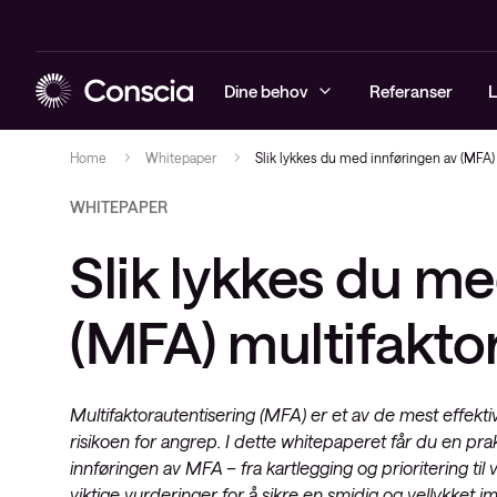
Dine behov
Referanser
L
Home
Whitepaper
Slik lykkes du med innføringen av (MFA) 
WHITEPAPER
Sikkerhet
Arrangementer
Sikkerhetst
Driftstjenes
Managed Obs
Conscia Net
Slik lykkes du me
Infrastruktur
Blogg
Sikkerhetsl
Løsninger
Digital Emp
Conscia Sof
Observability
Whitepapers
Rådgivning
(CSA)
(MFA) multifakto
Conscia service & support
Videoer
Conscia Ca
Conscias e-postkurs
Conscia Edu
Multifaktorautentisering (MFA) er et av de mest effektiv
Nyheter
Cisco Enter
risikoen for angrep. I dette whitepaperet får du en pra
Software Li
innføringen av MFA – fra kartlegging og prioritering til v
viktige vurderinger for å sikre en smidig og vellykket 