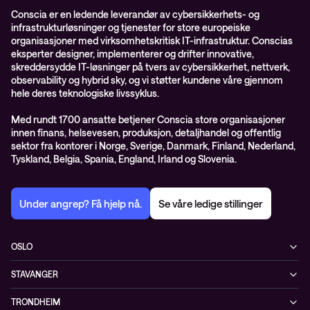
Conscia er en ledende leverandør av cybersikkerhets- og
infrastrukturløsninger og tjenester for store europeiske
organisasjoner med virksomhetskritisk IT-infrastruktur. Conscias
eksperter designer, implementerer og drifter innovative,
skreddersydde IT-løsninger på tvers av cybersikkerhet, nettverk,
observability og hybrid sky, og vi støtter kundene våre gjennom
hele deres teknologiske livssyklus.
Med rundt 1700 ansatte betjener Conscia store organisasjoner
innen finans, helsevesen, produksjon, detaljhandel og offentlig
sektor fra kontorer i Norge, Sverige, Danmark, Finland, Nederland,
Tyskland, Belgia, Spania, England, Irland og Slovenia.
Under angrep? Få hjelp nå.
Se våre ledige stillinger
OSLO
Biskop Gunnerus gate 14A
STAVANGER
0185 Oslo
Kontorveien 15
Norge
TRONDHEIM
4020 Stavanger