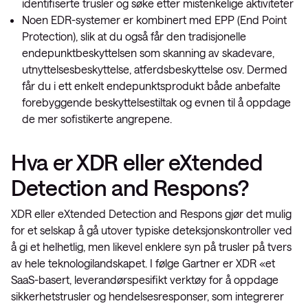
identifiserte trusler og søke etter mistenkelige aktiviteter
Noen EDR-systemer er kombinert med EPP (End Point
Protection), slik at du også får den tradisjonelle
endepunktbeskyttelsen som skanning av skadevare,
utnyttelsesbeskyttelse, atferdsbeskyttelse osv. Dermed
får du i ett enkelt endepunktsprodukt både anbefalte
forebyggende beskyttelsestiltak og evnen til å oppdage
de mer sofistikerte angrepene.
Hva er XDR eller eXtended
Detection and Respons?
XDR eller eXtended Detection and Respons gjør det mulig
for et selskap å gå utover typiske deteksjonskontroller ved
å gi et helhetlig, men likevel enklere syn på trusler på tvers
av hele teknologilandskapet. I følge Gartner er XDR «et
SaaS-basert, leverandørspesifikt verktøy for å oppdage
sikkerhetstrusler og hendelsesresponser, som integrerer