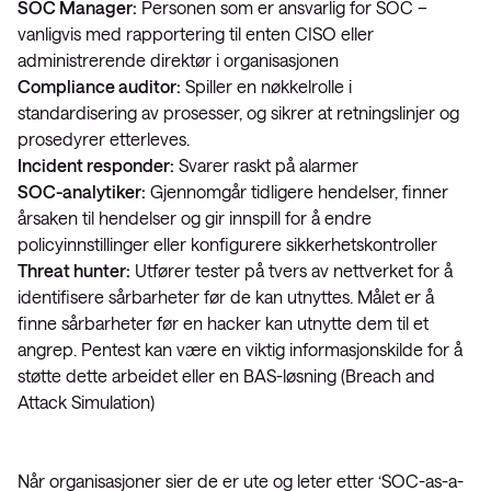
SOC Manager:
Personen som er ansvarlig for SOC –
vanligvis med rapportering til enten CISO eller
administrerende direktør i organisasjonen
Compliance auditor:
Spiller en nøkkelrolle i
standardisering av prosesser, og sikrer at retningslinjer og
prosedyrer etterleves.
Incident responder:
Svarer raskt på alarmer
SOC-analytiker:
Gjennomgår tidligere hendelser, finner
årsaken til hendelser og gir innspill for å endre
policyinnstillinger eller konfigurere sikkerhetskontroller
Threat hunter:
Utfører tester på tvers av nettverket for å
identifisere sårbarheter før de kan utnyttes. Målet er å
finne sårbarheter før en hacker kan utnytte dem til et
angrep. Pentest kan være en viktig informasjonskilde for å
støtte dette arbeidet eller en BAS-løsning (Breach and
Attack Simulation)
Når organisasjoner sier de er ute og leter etter ‘SOC-as-a-