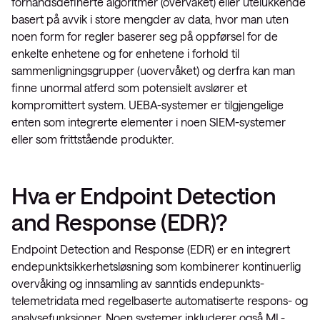
forhåndsdefinerte algoritmer (overvåket) eller utelukkende
basert på avvik i store mengder av data, hvor man uten
noen form for regler baserer seg på oppførsel for de
enkelte enhetene og for enhetene i forhold til
sammenligningsgrupper (uovervåket) og derfra kan man
finne unormal atferd som potensielt avslører et
kompromittert system. UEBA-systemer er tilgjengelige
enten som integrerte elementer i noen SIEM-systemer
eller som frittstående produkter.
Hva er Endpoint Detection
and Response (EDR)?
Endpoint Detection and Response (EDR) er en integrert
endepunktsikkerhetsløsning som kombinerer kontinuerlig
overvåking og innsamling av sanntids endepunkts-
telemetridata med regelbaserte automatiserte respons- og
analysefunksjoner. Noen systemer inkluderer også ML-