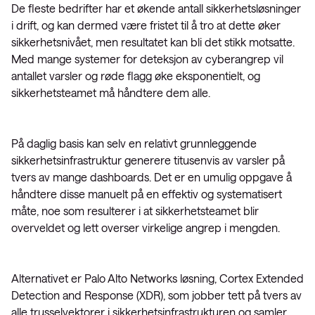
De fleste bedrifter har et økende antall sikkerhetsløsninger
i drift, og kan dermed være fristet til å tro at dette øker
sikkerhetsnivået, men resultatet kan bli det stikk motsatte.
Med mange systemer for deteksjon av cyberangrep vil
antallet varsler og røde flagg øke eksponentielt, og
sikkerhetsteamet må håndtere dem alle.
På daglig basis kan selv en relativt grunnleggende
sikkerhetsinfrastruktur generere titusenvis av varsler på
tvers av mange dashboards. Det er en umulig oppgave å
håndtere disse manuelt på en effektiv og systematisert
måte, noe som resulterer i at sikkerhetsteamet blir
overveldet og lett overser virkelige angrep i mengden.
Alternativet er Palo Alto Networks løsning, Cortex Extended
Detection and Response (XDR), som jobber tett på tvers av
alle trusselvektorer i sikkerhetsinfrastrukturen og samler