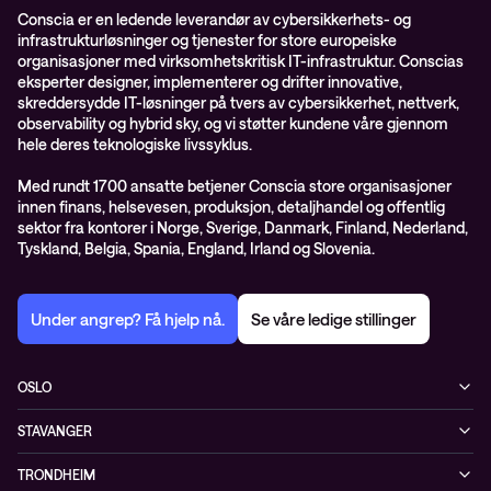
Conscia er en ledende leverandør av cybersikkerhets- og
infrastrukturløsninger og tjenester for store europeiske
organisasjoner med virksomhetskritisk IT-infrastruktur. Conscias
eksperter designer, implementerer og drifter innovative,
skreddersydde IT-løsninger på tvers av cybersikkerhet, nettverk,
observability og hybrid sky, og vi støtter kundene våre gjennom
hele deres teknologiske livssyklus.
Med rundt 1700 ansatte betjener Conscia store organisasjoner
innen finans, helsevesen, produksjon, detaljhandel og offentlig
sektor fra kontorer i Norge, Sverige, Danmark, Finland, Nederland,
Tyskland, Belgia, Spania, England, Irland og Slovenia.
Under angrep? Få hjelp nå.
Se våre ledige stillinger
OSLO
Biskop Gunnerus gate 14A
STAVANGER
0185 Oslo
Kontorveien 15
Norge
TRONDHEIM
4020 Stavanger
+47 24 07 74 44