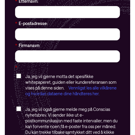
*
Etternavn:
*
E-postadresse:
*
Firmanavn:
*
Ja, jeg vil gjerne motta det spesifikke
whitepaperet, guiden eller kundereferansen som
vises på denne siden.
Vennligst les alle vilkårene
og hvordan dataene dine håndteres her.
Ja, jeg vil også gjerne melde meg på Conscias
nyhetsbrev. Vi sender ikke ut e-
postkommunikasjon med faste intervaller, men du
kan forvente noen få e-poster fra oss per måned.
Du kan trekke tilbake samtykket ditt ved å klikke