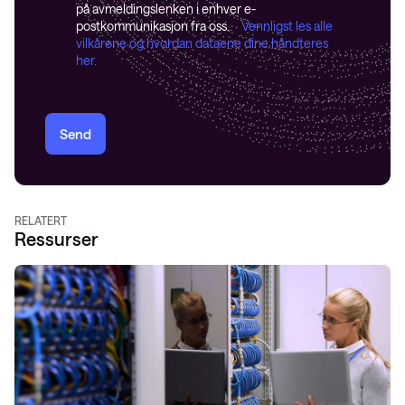
på avmeldingslenken i enhver e-
postkommunikasjon fra oss.
Vennligst les alle
vilkårene og hvordan dataene dine håndteres
her.
Send
RELATERT
Ressurser