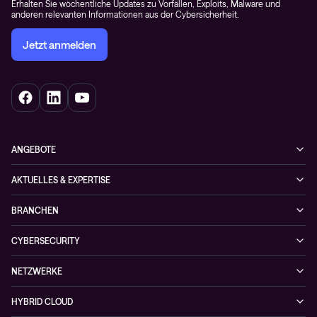
Erhalten Sie wöchentliche Updates zu Vorfällen, Exploits, Malware und
anderen relevanten Informationen aus der Cybersicherheit.
Jetzt anmelden
ANGEBOTE
Cybersecurity
AKTUELLES & EXPERTISE
Netzwerke
Blog
BRANCHEN
Hybrid cloud
Cases
Enterprise
Observability
CYBERSECURITY
News
Finance
Collaboration
Managed Security Services
Podcast
NETZWERKE
Healthcare
Projektanfragen
Cybersecurity-Lösungen
Veranstaltungen
Managed Network Services
Public
HYBRID CLOUD
NIS-2 Quick Check
Videos