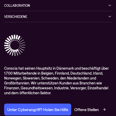
Netzwerklösungen
Hybrid Cloud-lösungen
Wie Sie kein zufälliges Opfer einer Cyberattacke werden
COLLABORATION
Whitepaper
Alarmserver
VERSCHIEDENE
Cisco Webex
Datenschutz
Scan2Call für Webex
Impressum
RMA-Antrag
AGB
Conscia hat seinen Hauptsitz in Dänemark und beschäftigt über
1.700 Mitarbeitende in Belgien, Finnland, Deutschland, Irland,
Norwegen, Slowenien, Schweden, den Niederlanden und
Großbritannien. Wir unterstützen Kunden aus Branchen wie
Finanzen, Gesundheitswesen, Industrie, Versorger, Einzelhandel
und dem öffentlichen Sektor.
Unter Cyberangriff? Holen Sie Hilfe
Offene Stellen