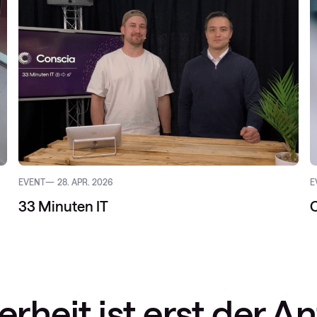
EVENT
28. APR. 2026
E
33 Minuten IT
C
erheit ist erst der A