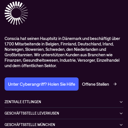
Impressum
RMA-Antrag
AGB
Conscia hat seinen Hauptsitz in Dänemark und beschäftigt über
1.700 Mitarbeitende in Belgien, Finnland, Deutschland, Irland,
Norwegen, Slowenien, Schweden, den Niederlanden und
Großbritannien. Wir unterstützen Kunden aus Branchen wie
Finanzen, Gesundheitswesen, Industrie, Versorger, Einzelhandel
und dem öffentlichen Sektor.
Unter Cyberangriff? Holen Sie Hilfe
Offene Stellen
ZENTRALE ETTLINGEN
Otto-Hahn-Str. 18
GESCHÄFTSSTELLE LEVERKUSEN
76275 Ettlingen
Düsseldorfer Straße 29
Deutschland
GESCHÄFTSSTELLE MÜNCHEN
51379 Leverkusen