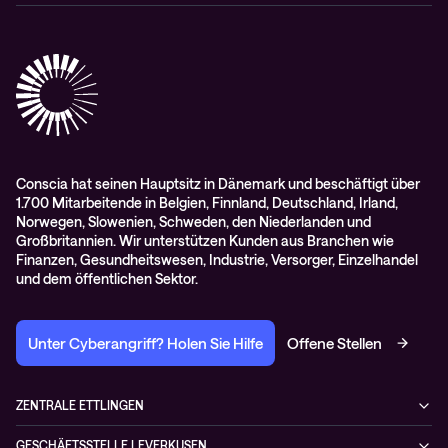
Cisco Webex
Datenschutz
Scan2Call für Webex
Impressum
RMA-Antrag
AGB
Conscia hat seinen Hauptsitz in Dänemark und beschäftigt über
1.700 Mitarbeitende in Belgien, Finnland, Deutschland, Irland,
Norwegen, Slowenien, Schweden, den Niederlanden und
Großbritannien. Wir unterstützen Kunden aus Branchen wie
Finanzen, Gesundheitswesen, Industrie, Versorger, Einzelhandel
und dem öffentlichen Sektor.
Unter Cyberangriff? Holen Sie Hilfe
Offene Stellen
ZENTRALE ETTLINGEN
Otto-Hahn-Str. 18
GESCHÄFTSSTELLE LEVERKUSEN