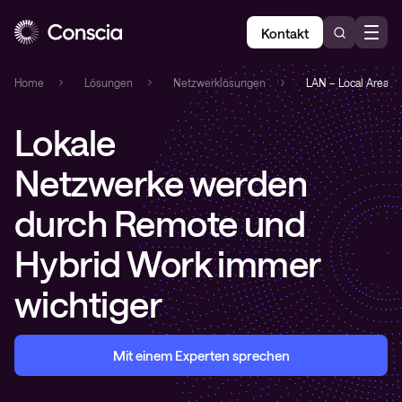
Kontakt
Home
»
Lösungen
»
Netzwerklösungen
»
LAN – Local Area N
Lokale
Netzwerke
werden
durch Remote und
Hybrid Work immer
wichtiger
Mit einem Experten sprechen