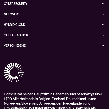
Enterprise
Observability
CYBERSECURITY
News
Finance
Collaboration
Managed Security Services
Podcast
NETZWERKE
Healthcare
Projektanfragen
Cybersecurity-Lösungen
Veranstaltungen
Managed Network Services
Public
HYBRID CLOUD
NIS-2 Quick Check
Videos
Netzwerklösungen
Hybrid Cloud-lösungen
Wie Sie kein zufälliges Opfer einer Cyberattacke werden
COLLABORATION
Whitepaper
Alarmserver
VERSCHIEDENE
Cisco Webex
Datenschutz
Scan2Call für Webex
Impressum
RMA-Antrag
AGB
Conscia hat seinen Hauptsitz in Dänemark und beschäftigt über
1.700 Mitarbeitende in Belgien, Finnland, Deutschland, Irland,
Norwegen, Slowenien, Schweden, den Niederlanden und
Großbritannien. Wir unterstützen Kunden aus Branchen wie