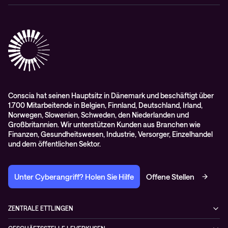
Cisco Webex
Datenschutz
Scan2Call für Webex
Impressum
RMA-Antrag
AGB
Conscia hat seinen Hauptsitz in Dänemark und beschäftigt über
1.700 Mitarbeitende in Belgien, Finnland, Deutschland, Irland,
Norwegen, Slowenien, Schweden, den Niederlanden und
Großbritannien. Wir unterstützen Kunden aus Branchen wie
Finanzen, Gesundheitswesen, Industrie, Versorger, Einzelhandel
und dem öffentlichen Sektor.
Unter Cyberangriff? Holen Sie Hilfe
Offene Stellen
ZENTRALE ETTLINGEN
Otto-Hahn-Str. 18