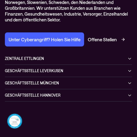
Norwegen, Slowenien, Schweden, den Niederlanden und
Großbritannien. Wir unterstützen Kunden aus Branchen wie
Finanzen, Gesundheitswesen, Industrie, Versorger, Einzelhandel
und dem öffentlichen Sektor.
Unter Cyberangriff? Holen Sie Hilfe
Offene Stellen
ZENTRALE ETTLINGEN
Otto-Hahn-Str. 18
GESCHÄFTSSTELLE LEVERKUSEN
76275 Ettlingen
Düsseldorfer Straße 29
Deutschland
GESCHÄFTSSTELLE MÜNCHEN
51379 Leverkusen
+49 7243 5054-4
Kistlerhofstraße 170
Deutschland
GESCHÄFTSSTELLE HANNOVER
81379 München
+49 7243 5054-4
Herschelstraße 30
Deutschland
30159 Hannover
+49 7243 5054-4
Deutschland
+49 7243 5054-4