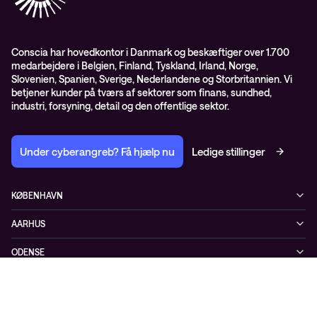
Presserum
Conscia Services
GDPR – databehandleraftale
ISO certifikater
Conscia har hovedkontor i Danmark og beskæftiger over 1.700
medarbejdere i Belgien, Finland, Tyskland, Irland, Norge,
Proces for kundeklager
Slovenien, Spanien, Sverige, Nederlandene og Storbritannien. Vi
Salgs- og leveringsbetingelser
betjener kunder på tværs af sektorer som finans, sundhed,
industri, forsyning, detail og den offentlige sektor.
Selskabsoplysninger og SKI-rammeaftale
Under cyberangreb? Få hjælp nu
Ledige stillinger
KØBENHAVN
Østbanegade 135
AARHUS
2100 København Ø
Nannasvej 7
+45 70207780
ODENSE
8230 Åbyhøj
Kærvej 39
5220 Odense SØ
Privatlivspolitik
Cookiepolitik