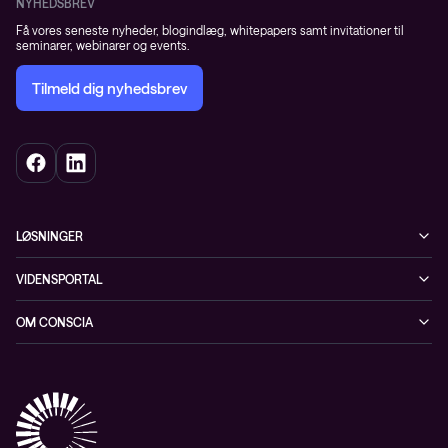
NYHEDSBREV
Få vores seneste nyheder, blogindlæg, whitepapers samt invitationer til
seminarer, webinarer og events.
Tilmeld dig nyhedsbrev
LØSNINGER
Cybersecurity
VIDENSPORTAL
Netværk
Blog
OM CONSCIA
Datacenter & Cloud
Events
ESG
Mobility
Kundecases
Karriere
Observability
Videoer
Partnere
Conscia Managed Services
Whitepapers