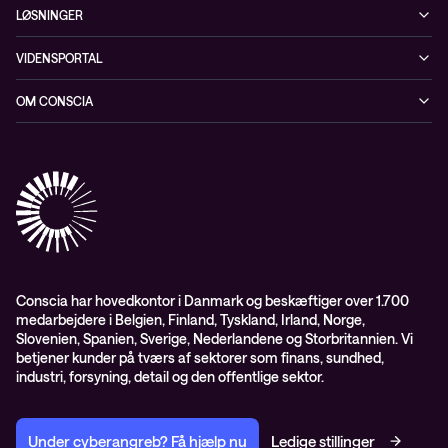
LØSNINGER
Cybersecurity
VIDENSPORTAL
Netværk
Blog
OM CONSCIA
Datacenter & Cloud
Events
ESG
Mobility
Kundecases
Karriere
Observability
Videoer
Partnere
Conscia Managed Services
Whitepapers
Presserum
Conscia Services
GDPR – databehandleraftale
ISO certifikater
Conscia har hovedkontor i Danmark og beskæftiger over 1.700
medarbejdere i Belgien, Finland, Tyskland, Irland, Norge,
Proces for kundeklager
Slovenien, Spanien, Sverige, Nederlandene og Storbritannien. Vi
Salgs- og leveringsbetingelser
betjener kunder på tværs af sektorer som finans, sundhed,
industri, forsyning, detail og den offentlige sektor.
Selskabsoplysninger og SKI-rammeaftale
Under cyberangreb? Få hjælp nu
Ledige stillinger