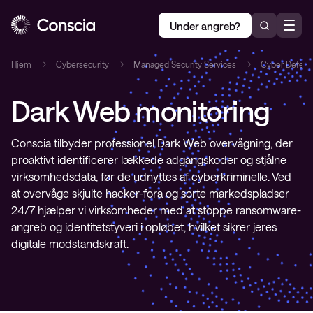
Under angreb?
Hjem
Cybersecurity
Managed Security Services
Cyber Defens
Dark Web monitoring
Conscia tilbyder professionel Dark Web overvågning, der
proaktivt identificerer lækkede adgangskoder og stjålne
virksomhedsdata, før de udnyttes af cyberkriminelle. Ved
at overvåge skjulte hacker-fora og sorte markedspladser
24/7 hjælper vi virksomheder med at stoppe ransomware-
angreb og identitetstyveri i opløbet, hvilket sikrer jeres
digitale modstandskraft.