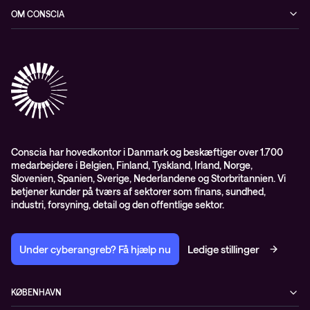
Blog
OM CONSCIA
Datacenter & Cloud
Events
ESG
Mobility
Kundecases
Karriere
Observability
Videoer
Partnere
Conscia Managed Services
Whitepapers
Presserum
Conscia Services
GDPR – databehandleraftale
ISO certifikater
Conscia har hovedkontor i Danmark og beskæftiger over 1.700
medarbejdere i Belgien, Finland, Tyskland, Irland, Norge,
Proces for kundeklager
Slovenien, Spanien, Sverige, Nederlandene og Storbritannien. Vi
Salgs- og leveringsbetingelser
betjener kunder på tværs af sektorer som finans, sundhed,
industri, forsyning, detail og den offentlige sektor.
Selskabsoplysninger og SKI-rammeaftale
Under cyberangreb? Få hjælp nu
Ledige stillinger
KØBENHAVN