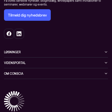
Få vores seneste nyheder, blogindlæg, whitepapers samt invitationer til
seminarer, webinarer og events.
Tilmeld dig nyhedsbrev
LØSNINGER
Cybersecurity
VIDENSPORTAL
Netværk
Blog
OM CONSCIA
Datacenter & Cloud
Events
ESG
Mobility
Kundecases
Karriere
Observability
Videoer
Partnere
Conscia Managed Services
Whitepapers
Presserum
Conscia Services