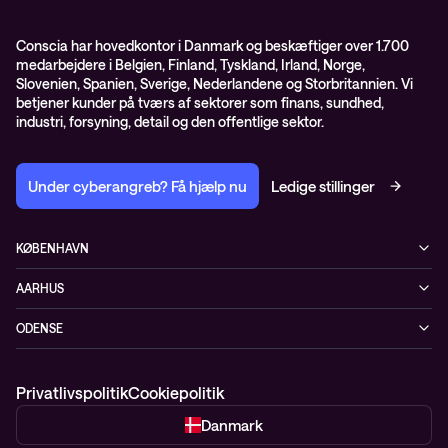
GDPR – databehandleraftale
ISO certifikater
Conscia har hovedkontor i Danmark og beskæftiger over 1.700
medarbejdere i Belgien, Finland, Tyskland, Irland, Norge,
Proces for kundeklager
Slovenien, Spanien, Sverige, Nederlandene og Storbritannien. Vi
Salgs- og leveringsbetingelser
betjener kunder på tværs af sektorer som finans, sundhed,
industri, forsyning, detail og den offentlige sektor.
Selskabsoplysninger og SKI-rammeaftale
Under cyberangreb? Få hjælp nu
Ledige stillinger
KØBENHAVN
Østbanegade 135
AARHUS
2100 København Ø
Nannasvej 7
+45 70207780
ODENSE
8230 Åbyhøj
Kærvej 39
5220 Odense SØ
Privatlivspolitik
Cookiepolitik
Danmark