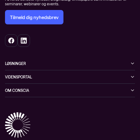
seminarer, webinarer og events.
Tilmeld dig nyhedsbrev
LØSNINGER
Cybersecurity
VIDENSPORTAL
Netværk
Blog
OM CONSCIA
Datacenter & Cloud
Events
ESG
Mobility
Kundecases
Karriere
Observability
Videoer
Partnere
Conscia Managed Services
Whitepapers
Presserum
Conscia Services