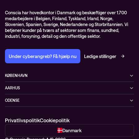
GDPR – databehandleraftale
ISO certifikater
Conscia har hovedkontor i Danmark og beskæftiger over 1.700
medarbejdere i Belgien, Finland, Tyskland, Irland, Norge,
Proces for kundeklager
Slovenien, Spanien, Sverige, Nederlandene og Storbritannien. Vi
Salgs- og leveringsbetingelser
betjener kunder på tværs af sektorer som finans, sundhed,
industri, forsyning, detail og den offentlige sektor.
Selskabsoplysninger og SKI-rammeaftale
Under cyberangreb? Få hjælp nu
Ledige stillinger
KØBENHAVN
Østbanegade 135
AARHUS
2100 København Ø
Nannasvej 7
+45 70207780
ODENSE
8230 Åbyhøj
Kærvej 39
5220 Odense SØ
Privatlivspolitik
Cookiepolitik
Danmark