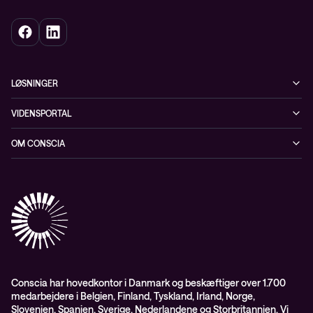
LØSNINGER
Cybersecurity
VIDENSPORTAL
Netværk
Blog
OM CONSCIA
Datacenter & Cloud
Events
ESG
Mobility
Kundecases
Karriere
Observability
Videoer
Partnere
Conscia Managed Services
Whitepapers
Presserum
Conscia Services
GDPR – databehandleraftale
ISO certifikater
Conscia har hovedkontor i Danmark og beskæftiger over 1.700
medarbejdere i Belgien, Finland, Tyskland, Irland, Norge,
Proces for kundeklager
Slovenien, Spanien, Sverige, Nederlandene og Storbritannien. Vi