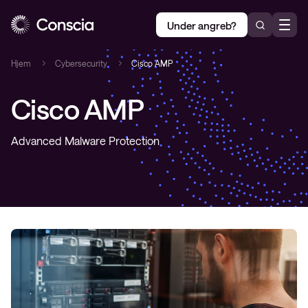
Under angreb?
Hjem
Cybersecurity
Cisco AMP
Cisco AMP
Advanced Malware Protection