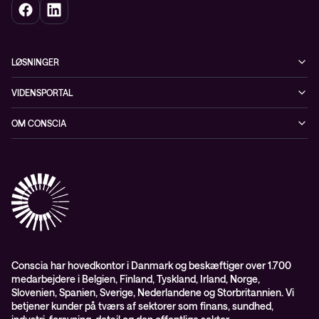
LØSNINGER
Cybersecurity
VIDENSPORTAL
Netværk
Blog
OM CONSCIA
Datacenter & Cloud
Events
ESG
Mobility
Kundecases
Karriere
Observability
Videoer
Partnere
Conscia Managed Services
Whitepapers
Presserum
Conscia Services
GDPR – databehandleraftale
ISO certifikater
Conscia har hovedkontor i Danmark og beskæftiger over 1.700
medarbejdere i Belgien, Finland, Tyskland, Irland, Norge,
Proces for kundeklager
Slovenien, Spanien, Sverige, Nederlandene og Storbritannien. Vi
Salgs- og leveringsbetingelser
betjener kunder på tværs af sektorer som finans, sundhed,