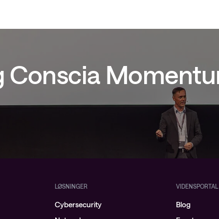
ig Conscia Moment
LØSNINGER
VIDENSPORTAL
Cybersecurity
Blog