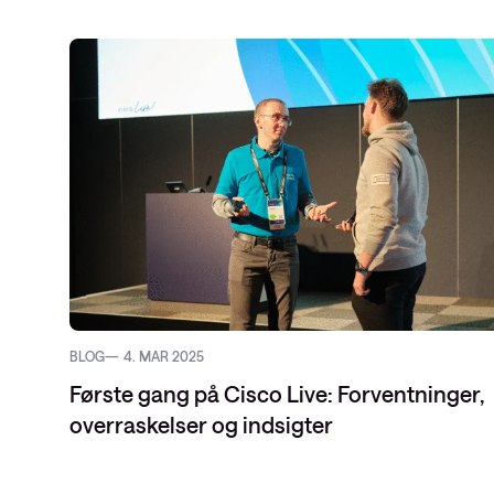
Service Pro
Datacenter-
SD-WAN
Public Clou
BLOG
4. MAR 2025
Første gang på Cisco Live: Forventninger,
overraskelser og indsigter