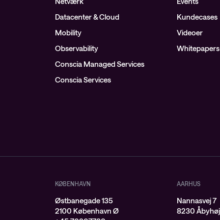
Netværk
Events
Datacenter & Cloud
Kundecases
Mobility
Videoer
Observability
Whitepapers
Conscia Managed Services
Conscia Services
KØBENHAVN
AARHUS
Østbanegade 135
Nannasvej 7
2100 København Ø
8230 Åbyhø