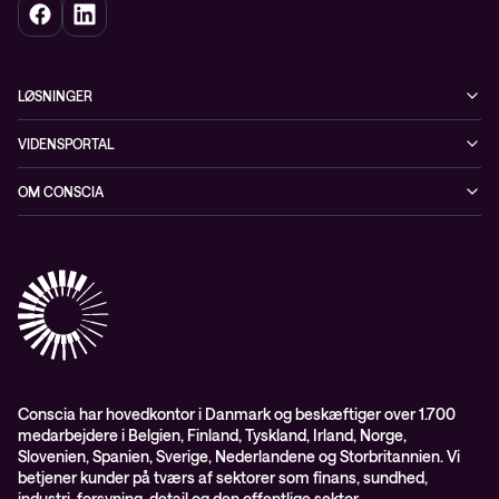
LØSNINGER
Cybersecurity
VIDENSPORTAL
Netværk
Blog
OM CONSCIA
Datacenter & Cloud
Events
ESG
Mobility
Kundecases
Karriere
Observability
Videoer
Partnere
Conscia Managed Services
Whitepapers
Presserum
Conscia Services
GDPR – databehandleraftale
ISO certifikater
Conscia har hovedkontor i Danmark og beskæftiger over 1.700
medarbejdere i Belgien, Finland, Tyskland, Irland, Norge,
Proces for kundeklager
Slovenien, Spanien, Sverige, Nederlandene og Storbritannien. Vi
Salgs- og leveringsbetingelser
betjener kunder på tværs af sektorer som finans, sundhed,
industri, forsyning, detail og den offentlige sektor.