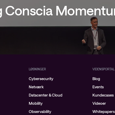
ig Conscia Moment
vider-netværk
netværk: ACI
d
LØSNINGER
VIDENSPORTAL
Cybersecurity
Blog
Netværk
Events
Datacenter & Cloud
Kundecases
Mobility
Videoer
Observability
Whitepapers