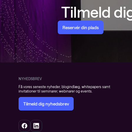
Tilmeld d
Service Pro
Datacenter-
SD-WAN
Public Clou
Reservér din plads
NYHEDSBREV
Få vores seneste nyheder, blogindlæg, whitepapers samt
invitationer til seminarer, webinarer og events.
Tilmeld dig nyhedsbrev