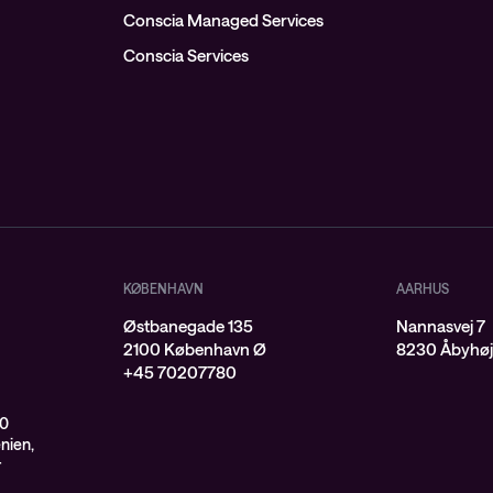
Conscia Managed Services
Conscia Services
KØBENHAVN
AARHUS
Østbanegade 135
Nannasvej 7
2100 København Ø
8230 Åbyhø
+45 70207780
00
enien,
r