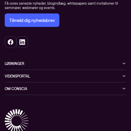
Få vores seneste nyheder, blogindlæg, whitepapers samt invitationer til
seminarer, webinarer og events.
Tilmeld dig nyhedsbrev
LØSNINGER
Cybersecurity
VIDENSPORTAL
Netværk
Blog
OM CONSCIA
Datacenter & Cloud
Events
ESG
Mobility
Kundecases
Karriere
Observability
Videoer
Partnere
Conscia Managed Services
Whitepapers
Presserum
Conscia Services