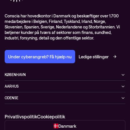
GDPR – databehandleraftale
ISO certifikater
Conscia har hovedkontor i Danmark og beskæftiger over 1.700
medarbejdere i Belgien, Finland, Tyskland, Irland, Norge,
Proces for kundeklager
Slovenien, Spanien, Sverige, Nederlandene og Storbritannien. Vi
Salgs- og leveringsbetingelser
betjener kunder på tværs af sektorer som finans, sundhed,
industri, forsyning, detail og den offentlige sektor.
Selskabsoplysninger og SKI-rammeaftale
Under cyberangreb? Få hjælp nu
Ledige stillinger
KØBENHAVN
Østbanegade 135
AARHUS
2100 København Ø
Nannasvej 7
+45 70207780
ODENSE
8230 Åbyhøj
Kærvej 39
5220 Odense SØ
Privatlivspolitik
Cookiepolitik
Danmark