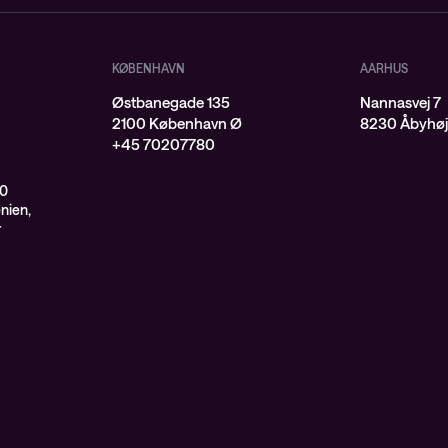
KØBENHAVN
AARHUS
Østbanegade 135
Nannasvej 7
2100 København Ø
8230 Åbyhø
+45 70207780
00
enien,
r