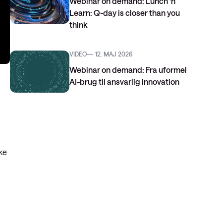
Webinar on demand: Lunch ‘n
Learn: Q-day is closer than you
think
VIDEO
12. MAJ 2026
Webinar on demand: Fra uformel
AI-brug til ansvarlig innovation
kke