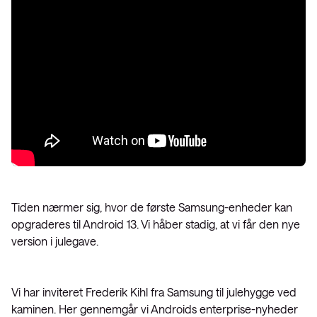
Tiden nærmer sig, hvor de første Samsung-enheder kan
opgraderes til Android 13. Vi håber stadig, at vi får den nye
version i julegave.
Vi har inviteret Frederik Kihl fra Samsung til julehygge ved
kaminen. Her gennemgår vi Androids enterprise-nyheder