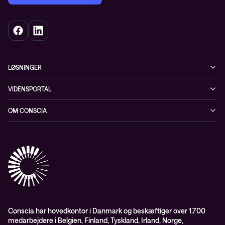
LØSNINGER
Cybersecurity
VIDENSPORTAL
Netværk
Blog
OM CONSCIA
Datacenter & Cloud
Events
ESG
Mobility
Kundecases
Karriere
Observability
Videoer
Partnere
Conscia Managed Services
Whitepapers
Presserum
Conscia Services
GDPR – databehandleraftale
ISO certifikater
Conscia har hovedkontor i Danmark og beskæftiger over 1.700
medarbejdere i Belgien, Finland, Tyskland, Irland, Norge,
Proces for kundeklager