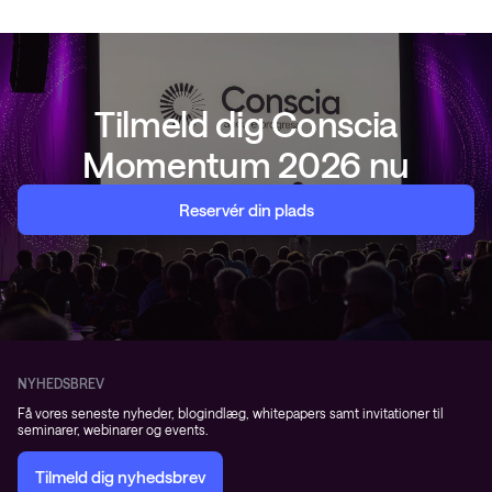
Tilmeld dig Conscia
Momentum 2026 nu
Reservér din plads
NYHEDSBREV
Få vores seneste nyheder, blogindlæg, whitepapers samt invitationer til
seminarer, webinarer og events.
Tilmeld dig nyhedsbrev