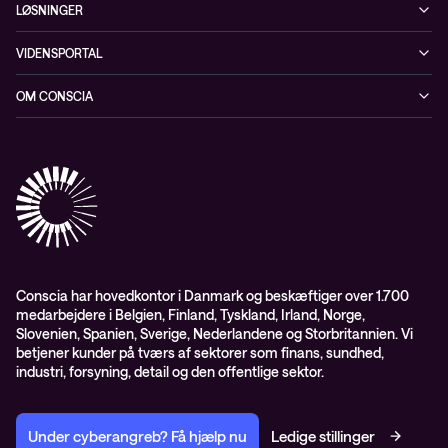
LØSNINGER
Cybersecurity
VIDENSPORTAL
Netværk
Blog
OM CONSCIA
Datacenter & Cloud
Events
ESG
Mobility
Kundecases
Karriere
Observability
Videoer
Partnere
Conscia Managed Services
Whitepapers
Presserum
Conscia Services
GDPR – databehandleraftale
ISO certifikater
Conscia har hovedkontor i Danmark og beskæftiger over 1.700
medarbejdere i Belgien, Finland, Tyskland, Irland, Norge,
Proces for kundeklager
Slovenien, Spanien, Sverige, Nederlandene og Storbritannien. Vi
Salgs- og leveringsbetingelser
betjener kunder på tværs af sektorer som finans, sundhed,
industri, forsyning, detail og den offentlige sektor.
Selskabsoplysninger og SKI-rammeaftale
Under cyberangreb? Få hjælp nu
Ledige stillinger