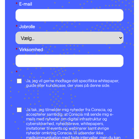
*
E-mail
*
Jobrolle
*
Virksomhed
*
Ja, jeg vil gerne modtage det specifikke whitepaper,
guide eller kundecase, der vises på denne side.
Du
bedes læse alle vilkår og hvordan dine data håndteres
her.
Ja tak, jeg tilmelder mig nyheder fra Conscia, og
accepterer samtidig, at Conscia må sende mig e-
mails med nyheder om digital infrastruktur og
cybersikkerhed, nyhedsbreve, whitepapers,
invitationer til events og webinarer samt øvrige
nyheder omkring Conscia. Vi udsender ikke
mailkommunikation med faste intervaller, men du kan