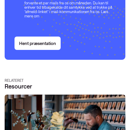
forvente et par mails fra os om måneden. Du kan til
enhver tid tilbagekalde dit samtykke ved at trykke på
”afmeld-linket” i mail-kommunikationen fra os. Læs
mere om
Conscias vilkår for modtagelse af
elektronisk markedsføring her
.
Hent præsentation
RELATERET
Resourcer