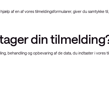
vider-netværk
netværk: ACI
hjælp af en af vores tilmeldingsformularer, giver du samtykke ti
d
ger din tilmelding
mling, behandling og opbevaring af de data, du indtaster i vores t