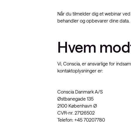
Service Pro
Datacenter-
Når du tilmelder dig et webinar ved 
SD-WAN
Public Clou
behandler og opbevarer dine data.
Hvem modta
Vi, Conscia, er ansvarlige for indsa
kontaktoplysninger er:
Conscia Danmark A/S
Østbanegade 135
2100 København Ø
CVR-nr. 27126502
Telefon: +45 70207780