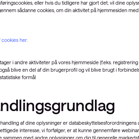
øringscookies, eller hvis du tidligere har gjort det, vil dine oply
 gennem sådanne cookies, om din aktivitet på hjemmesiden med
 cookies her.
ger i andre aktiviteter på vores hjemmeside (f.eks. registrering t
så blive en del af din brugerprofil og vil blive brugt i forbinde
tatistiske formål
ndlingsgrundlag
dling af dine oplysninger er databeskyttelsesforordningens artikel
ettigede interesse, vi forfølger, er at kunne gennemføre webinare
e sammen med andre oplysninger om dig til generelle markedsf