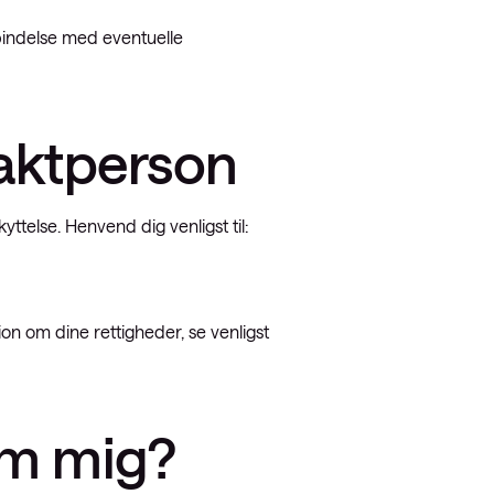
bindelse med eventuelle
taktperson
telse. Henvend dig venligst til:
on om dine rettigheder, se venligst
om mig?