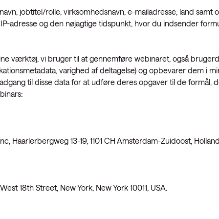
rnavn, jobtitel/rolle, virksomhedsnavn, e-mailadresse, land samt
in IP-adresse og den nøjagtige tidspunkt, hvor du indsender form
e værktøj, vi bruger til at gennemføre webinaret, også brugerda
ikationsmetadata, varighed af deltagelse) og opbevarer dem i m
gang til disse data for at udføre deres opgaver til de formål, d
binars:
Inc, Haarlerbergweg 13-19, 1101 CH Amsterdam-Zuidoost, Holland
 West 18th Street, New York, New York 10011, USA.