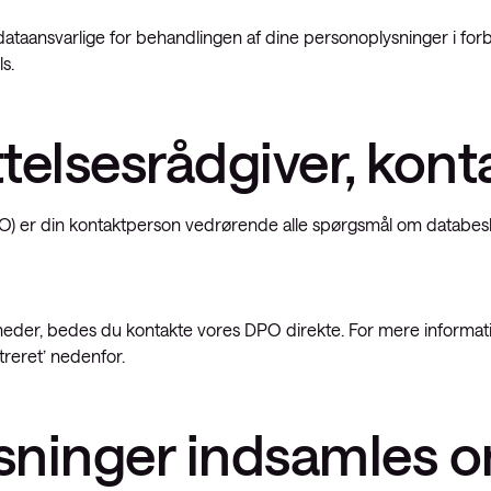
taansvarlige for behandlingen af dine personoplysninger i for
s.
telsesrådgiver, kon
) er din kontaktperson vedrørende alle spørgsmål om databeskyt
heder, bedes du kontakte vores DPO direkte. For mere informati
treret’ nedenfor.
ysninger indsamles 