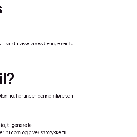
s
, bør du læse vores betingelser for
il?
pfølgning, herunder gennemførelsen
o, til generelle
 nil.com og giver samtykke til