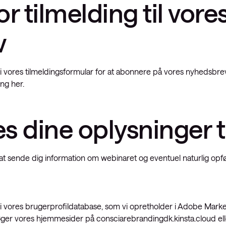
r tilmelding til vore
v
i vores tilmeldingsformular for at abonnere på vores nyhedsbrev
ing her.
 dine oplysninger t
l at sende dig information om webinaret og eventuel naturlig o
t i vores brugerprofildatabase, som vi opretholder i Adobe Market
ger vores hjemmesider på consciarebrandingdk.kinsta.cloud eller