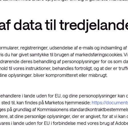
af data til tredjeland
rmularer, registreringer, udsendelse af e-mails og indsamling af 
s du har givet samtykke til brugen af markedsføringscookies. Vi h
ørende deres behandling af personoplysninger for os som datab
d til vores instruktioner, behandles fortroligt, og at der er tru
ine oplysninger. bliver kompromitteret eller misbrugt.
ndlere i lande uden for EU, og dine personoplysninger kan derf
e sted til, kan findes på Marketos hjemmeside:
https://document
ages på grundlag af Kommissionens standardkontraktbestemmelse
ere, at dine personlige oplysninger, der er angivet, for at vi ka
evares i lande uden for EU i forbindelse med vores brug af Adob