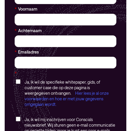
*
Voornaam
*
Achternaam
*
Emailadres
*
Ja, ik wil de specifieke whitepaper, gids, of
customer case die op deze pagina is
weergegeven ontvangen.
Hier lees je al onze
voorwaarden en hoe er met jouw gegevens
omgegaan wordt.
Ja, ik wil mij inschrijven voor Conscia's
nieuwsbrief. Wij sturen geen e-mail communicatie
op gezette tijden, maar je kunt een paar e-mails