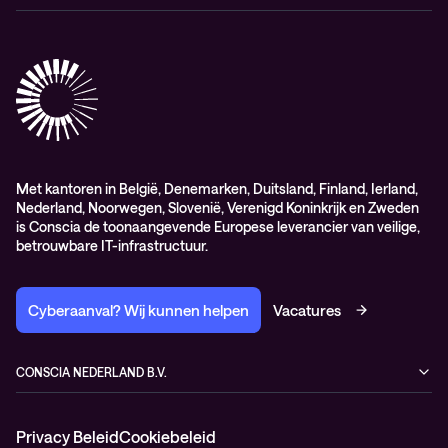
General Sales and Delivery Conditions (EN)
Conscia Customer Excellence
Algemene inkoopvoorwaarden
Elite
General Purchasing Conditions (EN)
Healthcare Services
Lifecycle
Professional services
Service delivery platform (CNS)
Met kantoren in België, Denemarken, Duitsland, Finland, Ierland,
Nederland, Noorwegen, Slovenië, Verenigd Koninkrijk en Zweden
is Conscia de toonaangevende Europese leverancier van veilige,
betrouwbare IT-infrastructuur.
Cyberaanval? Wij kunnen helpen
Vacatures
CONSCIA NEDERLAND B.V.
Kampenringweg 47
2803 PE Gouda
Privacy Beleid
Cookiebeleid
Nederland