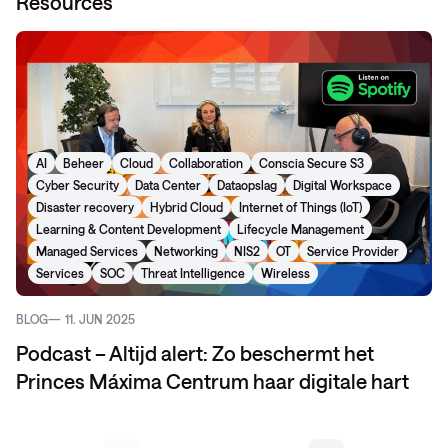
Resources
AI
Beheer
Cloud
Collaboration
Conscia Secure S3
Cyber Security
Data Center
Dataopslag
Digital Workspace
Disaster recovery
Hybrid Cloud
Internet of Things (IoT)
Learning & Content Development
Lifecycle Management
Managed Services
Networking
NIS2
OT
Service Provider
Services
SOC
Threat Intelligence
Wireless
BLOG
11. JUN 2025
Podcast – Altijd alert: Zo beschermt het
Princes Máxima Centrum haar digitale hart