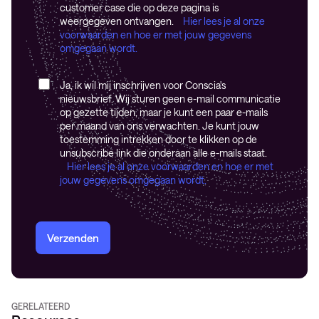
customer case die op deze pagina is
weergegeven ontvangen.
Hier lees je al onze
voorwaarden en hoe er met jouw gegevens
omgegaan wordt.
Ja, ik wil mij inschrijven voor Conscia's
nieuwsbrief. Wij sturen geen e-mail communicatie
op gezette tijden, maar je kunt een paar e-mails
per maand van ons verwachten. Je kunt jouw
toestemming intrekken door te klikken op de
unsubscribe link die onderaan alle e-mails staat.
Hier lees je al onze voorwaarden en hoe er met
jouw gegevens omgegaan wordt.
Verzenden
GERELATEERD