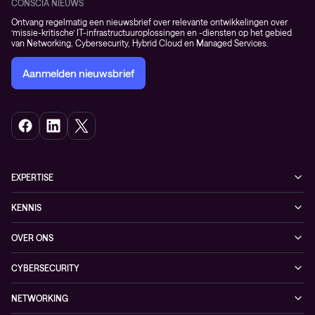
CONSCIA NIEUWS
Ontvang regelmatig een nieuwsbrief over relevante ontwikkelingen over
‘missie-kritische’ IT-infrastructuuroplossingen en -diensten op het gebied
van Networking, Cybersecurity, Hybrid Cloud en Managed Services.
Aanmelden nieuwsbrief
EXPERTISE
Cybersecurity
KENNIS
Networking
Blogs
OVER ONS
Observability
Events
Onze klanten
Hybrid Cloud
CYBERSECURITY
Nieuws
Partners
Managed security services
Referenties
NETWORKING
Duurzaamheid
Cybersecurity solutions