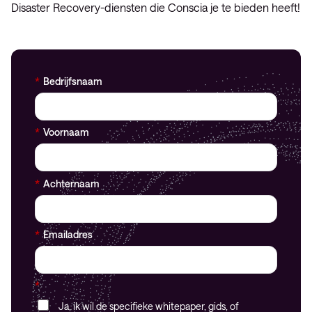
Disaster Recovery-diensten die Conscia je te bieden heeft!
*
Bedrijfsnaam
*
Voornaam
*
Achternaam
*
Emailadres
*
Ja, ik wil de specifieke whitepaper, gids, of