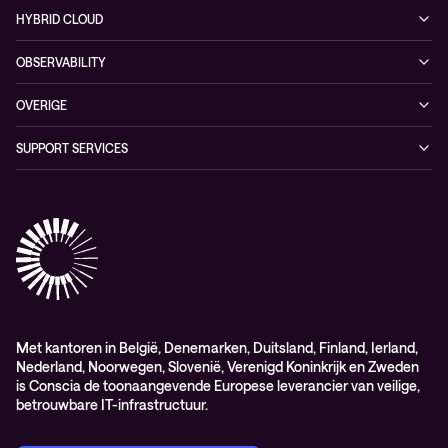
Videos
Managed networking services
Persruimte
HYBRID CLOUD
Conscia ThreatInsights
Whitepaper
Networking solutions
Conscia Hybrid Cloud
OBSERVABILITY
Consultancy
Managed Observability
OVERIGE
Digital Employee Experience
Algemene verkoop – en leverings-voorwaarden
SUPPORT SERVICES
AdviesObservability: Consultancy
General Sales and Delivery Conditions (EN)
Conscia Customer Excellence
Algemene inkoopvoorwaarden
Elite
General Purchasing Conditions (EN)
Healthcare Services
Lifecycle
Professional services
Service delivery platform (CNS)
Met kantoren in België, Denemarken, Duitsland, Finland, Ierland,
Nederland, Noorwegen, Slovenië, Verenigd Koninkrijk en Zweden
is Conscia de toonaangevende Europese leverancier van veilige,
betrouwbare IT-infrastructuur.