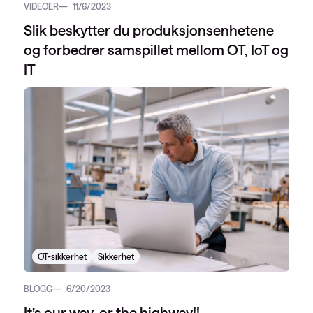
VIDEOER
11/6/2023
Slik beskytter du produksjonsenhetene
og forbedrer samspillet mellom OT, IoT og
IT
OT-sikkerhet
Sikkerhet
BLOGG
6/20/2023
It’s our way, or the highway!!