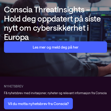
Conscia ThreatInsights –
Hold deg oppdatert på siste
nytt om cybersikkerhet i
Europa
Les mer og meld deg på her
NYHETSBREV
Få nyhetsbrev med invitasjoner, nyheter og relevant informasjon fra Conscia
Vil du motta nyhetsbrev fra Conscia?