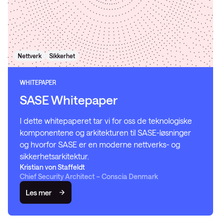
Nettverk
Sikkerhet
WHITEPAPER
SASE Whitepaper
I dette whitepaperet tar vi for oss de teknologiske
komponentene og arkitekturen til SASE-løsninger
og hvorfor SASE er en moderne nettverks- og
sikkerhetsarkitektur.
Kristian von Staffeldt
Chief Security Architect – Conscia Denmark
Les mer