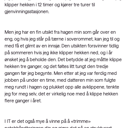
klipper hekken i 12 timer og kjører tre turer til
gjenvinningsstasjonen.
Men jeg har en fin utsikt fra hagen min som går over en
eng, og hvis jeg står på tærne i soverommet, kan jeg til og
med få et glimt av en innsjø. Den utsikten forsvinner tidlig
på sommeren hvis jeg ikke klipper hekken ned, og i år
ønsket jeg å beholde den. Det betydde at jeg måtte klippe
hekken tre ganger, og det føltes litt tungt den tredje
gangen før jeg begynte. Men etter at jeg var ferdig med
jobben på under en time, med datteren min som fulgte
meg rundt i hagen og plukket opp alle avklippene, tenkte
jeg for meg selv, det er virkelig noe med å klippe hekken
flere ganger i året.
I IT er det også mye å vinne på å «trimme»
patchhåndteringen din og gjøre det på en strukturert