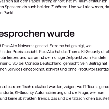
Was sich auf dem Papier streng anhört, hat im Raum erstaunlich
den Speakern als auch bei den Zuhörern. Und weil alle wissen, da
en Punkt.
esprochen wurde
alo Alto Networks gesetzt. Extreme hat gezeigt, wie
n der Praxis aussieht. Palo Alto hat das Thema KI-Security dire
te leisten, und warum ist der richtige Zeitpunkt zum Handeln
unser CISO bei Conscia Deutschland, gemacht. Sein Beitrag hat
enen Services eingeordnet, konkret und ohne Produktpräsentati
Anschluss am Tisch diskutiert wurden, zeigen, wo IT-Teams gera
andorte, KI-Security, Automatisierung und die Frage, wie man
ind keine abstrakten Trends, das sind die tatsächlichen Baustel