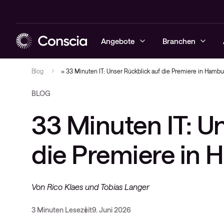
Angebote
Branchen
Blog
»
33 Minuten IT: Unser Rückblick auf die Premiere in Hambu
BLOG
Cybersecurity
Enterprise
Podcast
Managed Sec
Managed Ne
Hybrid Clo
Alarmserver
Managed Obs
Contract Co
33 Minuten IT: U
Netzwerke
Finance
Veranstaltungen
Cybersecur
Netzwerklö
Cisco Webe
Digital Emp
Conscia Ass
Hybrid cloud
Healthcare
Videos
Conscia Thr
Scan2Call f
Advisory
die Premiere in
Conscia Ca
Collaboration
Public
Cases
CNS
Observability
Whitepapers
Lifecycle Se
Von Rico Klaes und Tobias Langer
Conscia Service & Support
Blogs
Projektanfr
3 Minuten Lesezeit
9. Juni 2026