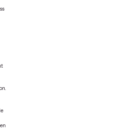
ss
kt
on.
de
len