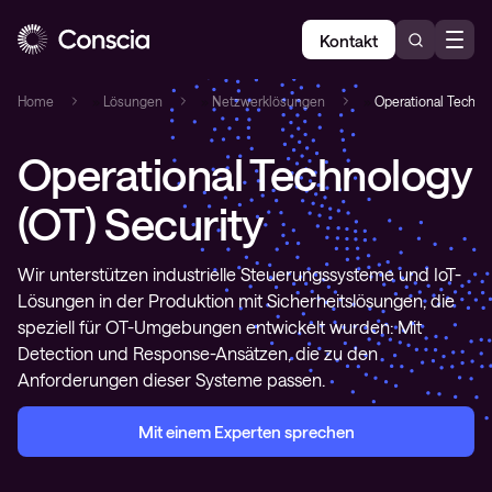
Kontakt
Home
»
Lösungen
»
Netzwerklösungen
»
Operational Technol
Operational Technology
(OT) Security
Wir unterstützen industrielle Steuerungssysteme und IoT-
Lösungen in der Produktion mit Sicherheitslösungen, die
speziell für OT-Umgebungen entwickelt wurden: Mit
Detection und Response-Ansätzen, die zu den
Anforderungen dieser Systeme passen.
Mit einem Experten sprechen