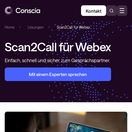
Kontakt
Home
»
Lösungen
»
Scan2Call für Webex
Scan2Call für Webex
Einfach, schnell und sicher zum Gesprächspartner.
Mit einem Experten sprechen