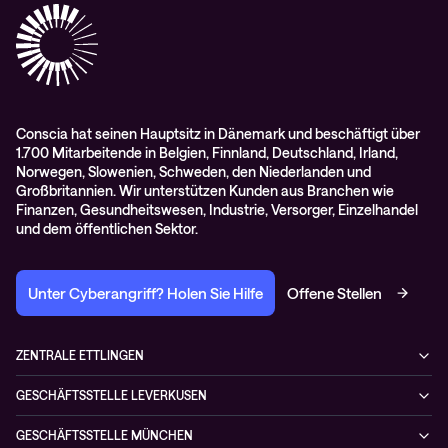
RMA-Antrag
AGB
Conscia hat seinen Hauptsitz in Dänemark und beschäftigt über
1.700 Mitarbeitende in Belgien, Finnland, Deutschland, Irland,
Norwegen, Slowenien, Schweden, den Niederlanden und
Großbritannien. Wir unterstützen Kunden aus Branchen wie
Finanzen, Gesundheitswesen, Industrie, Versorger, Einzelhandel
und dem öffentlichen Sektor.
Unter Cyberangriff? Holen Sie Hilfe
Offene Stellen
ZENTRALE ETTLINGEN
Otto-Hahn-Str. 18
GESCHÄFTSSTELLE LEVERKUSEN
76275 Ettlingen
Düsseldorfer Straße 29
Deutschland
GESCHÄFTSSTELLE MÜNCHEN
51379 Leverkusen