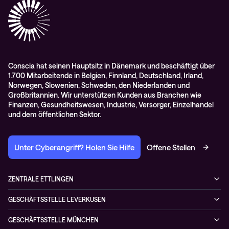
RMA-Antrag
AGB
Conscia hat seinen Hauptsitz in Dänemark und beschäftigt über
1.700 Mitarbeitende in Belgien, Finnland, Deutschland, Irland,
Norwegen, Slowenien, Schweden, den Niederlanden und
Großbritannien. Wir unterstützen Kunden aus Branchen wie
Finanzen, Gesundheitswesen, Industrie, Versorger, Einzelhandel
und dem öffentlichen Sektor.
Unter Cyberangriff? Holen Sie Hilfe
Offene Stellen
ZENTRALE ETTLINGEN
Otto-Hahn-Str. 18
GESCHÄFTSSTELLE LEVERKUSEN
76275 Ettlingen
Düsseldorfer Straße 29
Deutschland
GESCHÄFTSSTELLE MÜNCHEN
51379 Leverkusen
+49 7243 5054-4