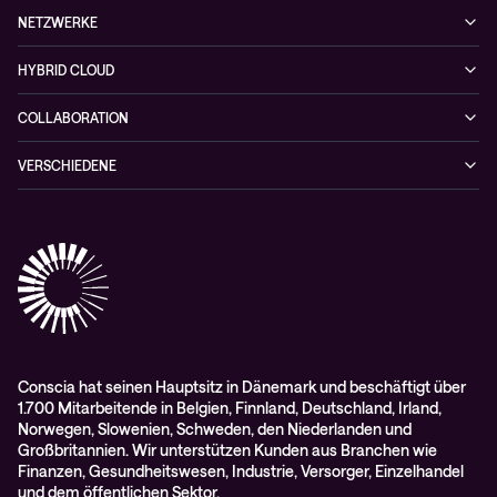
Collaboration
Managed Security Services
Podcast
NETZWERKE
Healthcare
Projektanfragen
Cybersecurity-Lösungen
Veranstaltungen
Managed Network Services
Public
HYBRID CLOUD
NIS-2 Quick Check
Videos
Netzwerklösungen
Hybrid Cloud-lösungen
Wie Sie kein zufälliges Opfer einer Cyberattacke werden
COLLABORATION
Whitepaper
Alarmserver
VERSCHIEDENE
Cisco Webex
Datenschutz
Scan2Call für Webex
Impressum
RMA-Antrag
AGB
Conscia hat seinen Hauptsitz in Dänemark und beschäftigt über
1.700 Mitarbeitende in Belgien, Finnland, Deutschland, Irland,
Norwegen, Slowenien, Schweden, den Niederlanden und
Großbritannien. Wir unterstützen Kunden aus Branchen wie
Finanzen, Gesundheitswesen, Industrie, Versorger, Einzelhandel
und dem öffentlichen Sektor.