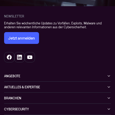
NEWSLETTER
Erhalten Sie wöchentliche Updates zu Vorfällen, Exploits, Malware und
anderen relevanten Informationen aus der Cybersicherheit.
Jetzt anmelden
ANGEBOTE
Cybersecurity
AKTUELLES & EXPERTISE
Netzwerke
Blog
BRANCHEN
Hybrid cloud
Cases
Enterprise
Observability
CYBERSECURITY
News
Finance