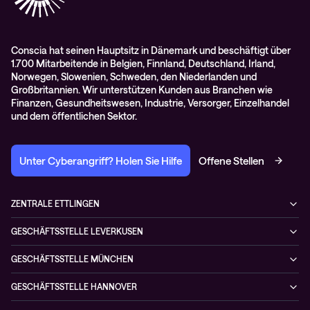
AGB
Conscia hat seinen Hauptsitz in Dänemark und beschäftigt über
1.700 Mitarbeitende in Belgien, Finnland, Deutschland, Irland,
Norwegen, Slowenien, Schweden, den Niederlanden und
Großbritannien. Wir unterstützen Kunden aus Branchen wie
Finanzen, Gesundheitswesen, Industrie, Versorger, Einzelhandel
und dem öffentlichen Sektor.
Unter Cyberangriff? Holen Sie Hilfe
Offene Stellen
ZENTRALE ETTLINGEN
Otto-Hahn-Str. 18
GESCHÄFTSSTELLE LEVERKUSEN
76275 Ettlingen
Düsseldorfer Straße 29
Deutschland
GESCHÄFTSSTELLE MÜNCHEN
51379 Leverkusen
+49 7243 5054-4
Kistlerhofstraße 170
Deutschland
GESCHÄFTSSTELLE HANNOVER
81379 München
+49 7243 5054-4
Herschelstraße 30
Deutschland