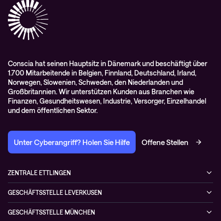
RMA-Antrag
AGB
Conscia hat seinen Hauptsitz in Dänemark und beschäftigt über
1.700 Mitarbeitende in Belgien, Finnland, Deutschland, Irland,
Norwegen, Slowenien, Schweden, den Niederlanden und
Großbritannien. Wir unterstützen Kunden aus Branchen wie
Finanzen, Gesundheitswesen, Industrie, Versorger, Einzelhandel
und dem öffentlichen Sektor.
Unter Cyberangriff? Holen Sie Hilfe
Offene Stellen
ZENTRALE ETTLINGEN
Otto-Hahn-Str. 18
GESCHÄFTSSTELLE LEVERKUSEN
76275 Ettlingen
Düsseldorfer Straße 29
Deutschland
GESCHÄFTSSTELLE MÜNCHEN
51379 Leverkusen
+49 7243 5054-4