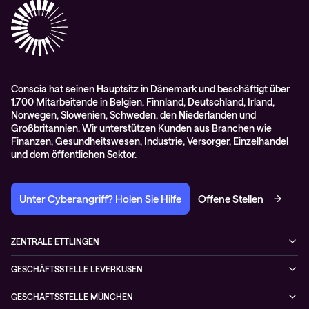
RMA-Antrag
AGB
Conscia hat seinen Hauptsitz in Dänemark und beschäftigt über
1.700 Mitarbeitende in Belgien, Finnland, Deutschland, Irland,
Norwegen, Slowenien, Schweden, den Niederlanden und
Großbritannien. Wir unterstützen Kunden aus Branchen wie
Finanzen, Gesundheitswesen, Industrie, Versorger, Einzelhandel
und dem öffentlichen Sektor.
Unter Cyberangriff? Holen Sie Hilfe
Offene Stellen
ZENTRALE ETTLINGEN
Otto-Hahn-Str. 18
GESCHÄFTSSTELLE LEVERKUSEN
76275 Ettlingen
Düsseldorfer Straße 29
Deutschland
GESCHÄFTSSTELLE MÜNCHEN
51379 Leverkusen
+49 7243 5054-4