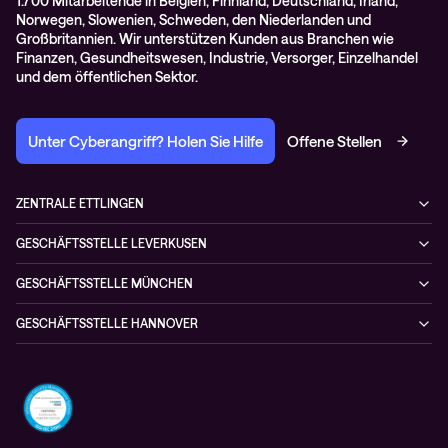
1.700 Mitarbeitende in Belgien, Finnland, Deutschland, Irland,
Norwegen, Slowenien, Schweden, den Niederlanden und
Großbritannien. Wir unterstützen Kunden aus Branchen wie
Finanzen, Gesundheitswesen, Industrie, Versorger, Einzelhandel
und dem öffentlichen Sektor.
Unter Cyberangriff? Holen Sie Hilfe
Offene Stellen
ZENTRALE ETTLINGEN
Otto-Hahn-Str. 18
GESCHÄFTSSTELLE LEVERKUSEN
76275 Ettlingen
Düsseldorfer Straße 29
Deutschland
GESCHÄFTSSTELLE MÜNCHEN
51379 Leverkusen
+49 7243 5054-4
Kistlerhofstraße 170
Deutschland
GESCHÄFTSSTELLE HANNOVER
81379 München
+49 7243 5054-4
Herschelstraße 30
Deutschland
30159 Hannover
+49 7243 5054-4
Deutschland
+49 7243 5054-4